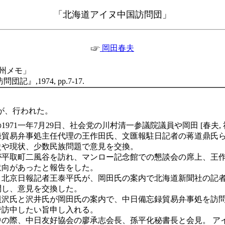
「北海道アイヌ中国訪問団」
岡田春夫
州メモ」
』,1974, pp.7-17.
 が、行われた。
971一年7月29日、社会党の川村清一参議院議員や岡田 [春夫, 
録貿易弁事処主任代理の王作田氏、文匯報駐日記者の蒋道鼎氏
史や現状、少数民族問題で意見を交換。
氏が平取町二風谷を訪れ、マンロー記念館での懇談会の席上、王
意向があったと報告をした。
2日、北京日報記者王泰平氏が、岡田氏の案内で北海道新聞社の記
問し、意見を交換した。
、貝沢氏と沢井氏が岡田氏の案内で、中日備忘録貿易弁事処を訪
で訪中したい旨申し入れる。
中の際、中日友好協会の廖承志会長、孫平化秘書長と会見。 ア