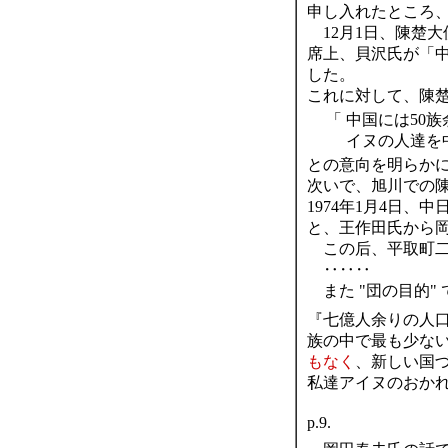
申し入れたところ
12月1日、陳楚大
席上、貝沢氏が「
した。
これに対して、陳
「
中国には50族
イヌの人達を
との意向を明らか
次いで、旭川での
1974年1月4日
と、王作田氏から
この后、平取町二
‥‥‥
また "団の目的" 
『七億人余りの人口
族の中で最も少ない
もなく
、新しい国
私達アイヌのおか
p.9.