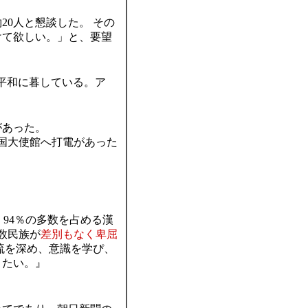
20人と懇談した。 その
けて欲しい。」と、要望
平和に暮している。ア
があった。
中国大使館へ打電があった
』
、94％の多数を占める漢
少数民族が
差別もなく卑屈
流を深め、意識を学ぴ、
きたい。』