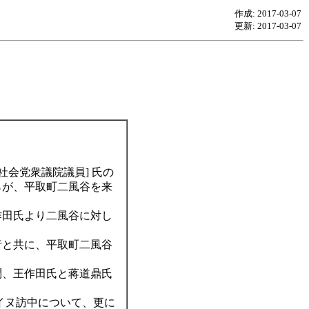
作成: 2017-03-07
更新: 2017-03-07
社会党衆議院議員] 氏の
らが、平取町二風谷を来
作田氏より二風谷に対し
者と共に、平取町二風谷
問、王作田氏と蒋道鼎氏
イヌ訪中について、更に