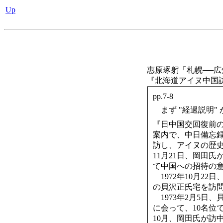
Up
惠原琢躬「札幌──広
『北海道アイヌ中国訪問団記
pp.7-8
まず "経過説明"
『日中国交回復前の1
案内で、中日備忘
訪し、アイヌの歴
11月21日、岡田
て中国への招待の
1972年10月2
の貝沢正氏宅を訪
1973年2月5日
に会って、10名位
10月、岡田氏が訪