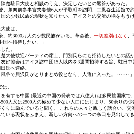
、陳楚駐日大使と相談のうえ、決定したいとの返答があった。
使、蕭向前参事官夫妻他6人が平取町を訪問、二風谷生活館で約
中国の少数民族の現状を知りたい、アイヌとの交流の場をもう
楚大使は、
余、約3000万人の少数民族がいる。革命後、
一切差別はなく
、
中国へ招待したい。」
にした。
陳楚大使歓迎パーティの席上、門別氏らにも招待したいとの話
、中日友好協会はアイヌ訪中団15人以内を3週間招待する旨、駐日
岡田氏へ連絡。
風谷で貝沢氏がとりまとめ役となり、人選に入った。‥‥‥
では、
を有する中国 (最近の中国の発表では八億人) は多民族国家で
500人又は2500人の極めて少ない人口にはじまり、50余りの
づくりに励んでいると聞く。 これらの人々と親しく話合い、交
れている現状をふまえ、新しい方向への一つの糸口を見出して