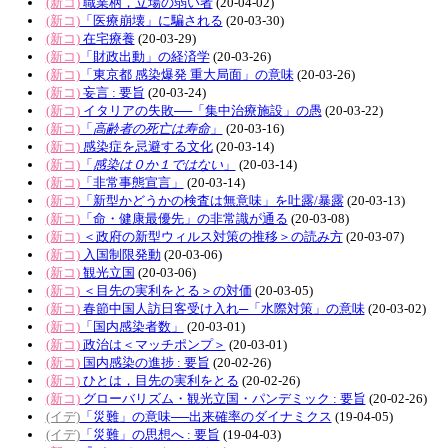
(新コ)
職業柄，立場の弱い者
(20-04-02)
(新コ)
「医療崩壊」に騙される
(20-03-30)
(新コ)
在宅療養
(20-03-29)
(新コ)
「財政出動」の経済学
(20-03-26)
(新コ)
「東京都 感染爆発 重大局面」の意味
(20-03-26)
(新コ)
妄言 : 要旨
(20-03-24)
(新コ)
イタリアの失敗──「集中治療施設」の愚
(20-03-22)
(新コ)
「
高齢者の死亡は寿命
」
(20-03-16)
(新コ)
感染症を忌避する文化
(20-03-14)
(新コ)
「
感染は０か１ではない
」
(20-03-14)
(新コ)
「非常事態宣言」
(20-03-14)
(新コ)
「新型かどうかの検査は無意味」を吐露/暴露
(20-03-13)
(新コ)
「命・健康最優先」の非常識が通る
(20-03-08)
(新コ)
＜政府の新型ウィルス対策の推移＞の読み方
(20-03-07)
(新コ)
入国制限発動
(20-03-06)
(新コ)
観光立国
(20-03-06)
(新コ)
＜目先の実利をとる＞の対価
(20-03-05)
(新コ)
春節中国人訪日客受け入れ─「水際対策」の意味
(20-03-02)
(新コ)
「国内感染者数」
(20-03-01)
(新コ)
政治は＜マッチポンプ＞
(20-03-01)
(新コ)
国内感染の進捗 : 要旨
(20-02-26)
(新コ)
ひとは，目先の実利をとる
(20-02-26)
(新コ)
グローバリズム・観光立国・パンデミック : 要旨
(20-02-26)
(イデ)
「災難」の意味──出来確率のダイナミクス
(19-04-05)
(イデ)
「災難」の思想へ : 要旨
(19-04-03)