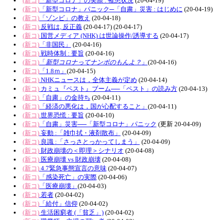
(新コ)
「新型コロナ」の実際 : 罹患状況
(20-04-19)
(新コ)
「新型コロナ」パニック─「自粛」災害 : はじめに
(20-04-19)
(新コ)
「ゾンビ」の教え
(20-04-18)
(新コ)
反戦は, 反正義
(20-04-17) (20-04-17)
(新コ)
国営メディア (NHK) は世論操作/誘導する
(20-04-17)
(新コ)
「非国民」
(20-04-16)
(新コ)
戦時体制 : 要旨
(20-04-16)
(新コ)
「
新型コロナってナンボのもんよ？
」
(20-04-16)
(新コ)
「1.8ｍ」
(20-04-15)
(新コ)
NHKニュースは，全体主義が定め
(20-04-14)
(新コ)
カミュ『ペスト』ブーム──「ペスト」の読み方
(20-04-13)
(新コ)
「自粛」の金持ち
(20-04-11)
(新コ)
「経済の悪化は，国が心配すること」
(20-04-11)
(新コ)
世界恐慌 : 要旨
(20-04-10)
(新コ)
「自粛」災害──「新型コロナ」パニック
(更新 20-04-09)
(新コ)
妄動 :「雑巾拭・液剤散布」
(20-04-09)
(新コ)
良識 :「さっさとっかってしまう」
(20-04-09)
(新コ)
財政崩壊の＜即理＞シナリオ
(20-04-08)
(新コ)
医療崩壊 vs 財政崩壊
(20-04-08)
(新コ)
4.7緊急事態宣言の意味
(20-04-07)
(新コ)
「感染死亡」の実際
(20-04-06)
(新コ)
「医療崩壊」
(20-04-03)
(新コ)
若者
(20-04-02)
(新コ)
「給付」信仰
(20-04-02)
(新コ)
生活困窮者 (「貧乏」)
(20-04-02)