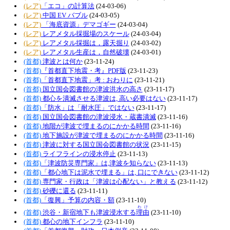
(レア)
「エコ」の計算法
(24-03-06)
(レア)
中国 EV バブル
(24-03-05)
(レア)
「海底資源」デマゴギー
(24-03-04)
(レア)
レアメタル採掘場のスケール
(24-03-04)
(レア)
レアメタル採掘は，露天掘り
(24-03-02)
(レア)
レアメタル生産は，自然破壊
(24-03-01)
(首都)
津波とは何か
(23-11-24)
(首都)
『首都直下地震・考』PDF版
(23-11-23)
(首都)
「首都直下地震」考 : おわりに
(23-11-21)
(首都)
国立国会図書館の津波洪水の高さ
(23-11-17)
(首都)
都心を潰滅させる津波は, 高い必要はない
(23-11-17)
(首都)
「防水」は「耐水圧」ではない
(23-11-17)
(首都)
国立国会図書館の津波浸水・蔵書潰滅
(23-11-16)
(首都)
地階が津波で埋まるのにかかる時間
(23-11-16)
(首都)
地下施設が津波で埋まるのにかかる時間
(23-11-16)
(首都)
津波に対する国立国会図書館の状況
(23-11-15)
(首都)
ライフラインの浸水停止
(23-11-13)
(首都)
「津波防災専門家」は,津波を知らない
(23-11-13)
(首都)
「都心地下は泥水で埋まる」は, 口にできない
(23-11-12)
(首都)
専門家・行政は「津波は心配ない」と教える
(23-11-12)
(首都)
砂礫に還る
(23-11-11)
(首都)
「復興」予算の内容・額
(23-11-10)
わけ
(首都)
渋谷・新宿地下も津波浸水する
理由
(23-11-10)
(首都)
都心の地下インフラ
(23-11-10)