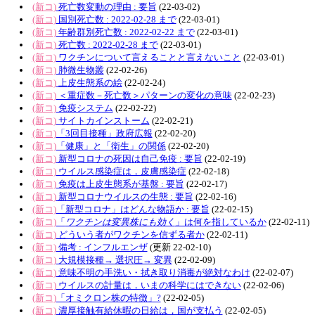
(新コ)
死亡数変動の理由 : 要旨
(22-03-02)
(新コ)
国別死亡数 : 2022-02-28 まで
(22-03-01)
(新コ)
年齢群別死亡数 : 2022-02-22 まで
(22-03-01)
(新コ)
死亡数 : 2022-02-28 まで
(22-03-01)
(新コ)
ワクチンについて言えることと言えないこと
(22-03-01)
(新コ)
肺微生物叢
(22-02-26)
(新コ)
上皮生態系の絵
(22-02-24)
(新コ)
＜重症数－死亡数＞パターンの変化の意味
(22-02-23)
(新コ)
免疫システム
(22-02-22)
(新コ)
サイトカインストーム
(22-02-21)
(新コ)
「3回目接種」政府広報
(22-02-20)
(新コ)
「健康」と「衛生」の関係
(22-02-20)
(新コ)
新型コロナの死因は自己免疫 : 要旨
(22-02-19)
(新コ)
ウイルス感染症は，皮膚感染症
(22-02-18)
(新コ)
免疫は上皮生態系が基盤 : 要旨
(22-02-17)
(新コ)
新型コロナウイルスの生態 : 要旨
(22-02-16)
(新コ)
「新型コロナ」はどんな物語か : 要旨
(22-02-15)
(新コ)
「
ワクチンは変異株にも効く
」は何を指しているか
(22-02-11)
(新コ)
どういう者がワクチンを信ずる者か
(22-02-11)
(新コ)
備考 : インフルエンザ
(更新 22-02-10)
(新コ)
大規模接種→ 選択圧→ 変異
(22-02-09)
(新コ)
意味不明の手洗い・拭き取り消毒が絶対なわけ
(22-02-07)
(新コ)
ウイルスの計量は，いまの科学にはできない
(22-02-06)
(新コ)
「オミクロン株の特徴」?
(22-02-05)
(新コ)
濃厚接触有給休暇の日給は，国が支払う
(22-02-05)