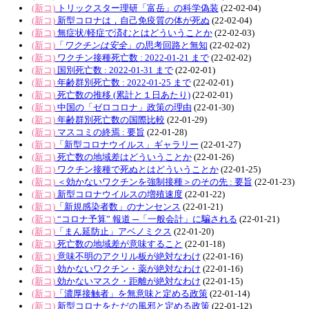
(新コ)
トリックスター理研「富岳」の科学偽装
(22-02-04)
(新コ)
新型コロナは，自己免疫質の体が死ぬ
(22-02-04)
(新コ)
無症状/軽症で済むとはどういうことか
(22-02-03)
(新コ)
「
ワクチンは安全
」の思考回路と無知
(22-02-02)
(新コ)
ワクチン接種死亡数 : 2022-01-21 まで
(22-02-02)
(新コ)
国別死亡数 : 2022-01-31 まで
(22-02-01)
(新コ)
年齢群別死亡数 : 2022-01-25 まで
(22-02-01)
(新コ)
死亡数の推移 (累計と１日あたり)
(22-02-01)
(新コ)
中国の「ゼロコロナ」政策の理由
(22-01-30)
(新コ)
年齢群別死亡数の国際比較
(22-01-29)
(新コ)
マスコミの終焉 : 要旨
(22-01-28)
(新コ)
「新型コロナウイルス」ギャラリー
(22-01-27)
(新コ)
死亡数の地域差はどういうことか
(22-01-26)
(新コ)
ワクチン接種で死ぬとはどういうことか
(22-01-25)
(新コ)
＜効かないワクチンを強制接種＞のその先 : 要旨
(22-01-23)
(新コ)
新型コロナウイルスの増殖速度
(22-01-22)
(新コ)
「新規感染者数」のナンセンス
(22-01-21)
(新コ)
“コロナ予算” 報道 ─「一般会計」に騙される
(22-01-21)
(新コ)
「まん延防止」アベノミクス
(22-01-20)
(新コ)
死亡数の地域差が意味すること
(22-01-18)
(新コ)
意味不明のアクリル板が絶対なわけ
(22-01-16)
(新コ)
効かないワクチン・薬が絶対なわけ
(22-01-16)
(新コ)
効かないマスク・距離が絶対なわけ
(22-01-15)
(新コ)
「濃厚接触者」を無意味と定める政策
(22-01-14)
(新コ)
新型コロナをただの風邪と定める政策
(22-01-12)