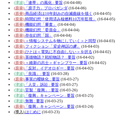
(津波)
「連帯」の風化 : 要旨
(16-04-08)
(原発)
「原子力」プロパガンダ
(16-04-06)
(原発)
商品経済は10年刻みの自滅曲線を描く
(16-04-05)
(原発)
時間幻想「使用済み核燃料10万年監視」
(16-04-05)
(原発)
機能幻想「審査」
(16-04-04)
(原発)
機能幻想「委員会」
(16-04-04)
(原発)
存在幻想「国」
(16-04-04)
(原発)
＜情報システムを物にしていく＞と同型
(16-04-03)
(原発)
フィクション「
安全神話の虜
」
(16-04-03)
(原発)
ひとは＜電気に不自由しない＞を択る
(16-04-02)
(原発)
英雄物語？戦犯物語？ : 要旨
(16-04-02)
(原発)
＜維新の志士＞ギャンブラー : 要旨
(16-04-02)
(原発)
「反対」イデオロギー : 要旨
(16-04-02)
(津波)
「良識」: 要旨
(16-03-28)
(原発)
事実の曖昧化 : 要旨
(16-03-27)
(津波)
「人災」訴訟 : 要旨
(16-03-27)
(津波)
官製「復興」: 要旨
(16-03-26)
(津波)
「復興」キャンペーン : 要旨
(16-03-25)
(津波)
無難 : 要旨
(16-03-25)
(原発)
「復興」キャンペーン : 要旨
(16-03-24)
(導入)
はじめに
(16-03-23)