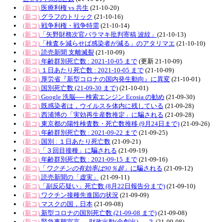
(新コ)
医療利権 vs 共生
(21-10-20)
(新コ)
グラフのトリック
(21-10-16)
(新コ)
戦争利権・戦争特需
(21-10-14)
(新コ)
「矢野財務次官バラマキ批判寄稿 波紋」
(21-10-13)
(新コ)
「検査を減らせば感染者が減る」のアタリマエ
(21-10-10)
(新コ)
読売新聞 支離滅裂
(21-10-09)
(新コ)
年齢群別死亡数 : 2021-10-05 まで
(更新 21-10-09)
(新コ)
１日あたり死亡数 : 2021-10-05 まで
(21-10-09)
(新コ)
厚労省『新型コロナの国内発生動向』に異変
(21-10-01)
(新コ)
国別死亡数 (21-09-30 まで)
(21-10-01)
(新コ)
Google 洗脳── 検索エンジン Ecosia の勧め
(21-09-30)
(新コ)
既感染者は，ウイルスを体内に残している
(21-09-28)
(新コ)
西浦博の「実効再生産数推定」に騙される
(21-09-28)
(新コ)
東京都の陽性検査数・死亡数推移 (9月24日まで)
(21-09-26)
(新コ)
年齢群別死亡数 : 2021-09-22 まで
(21-09-25)
(新コ)
国別 : １日あたり死亡数
(21-09-21)
(新コ)
「３回目接種」に騙される
(21-09-19)
(新コ)
年齢群別死亡数 : 2021-09-15 まで
(21-09-16)
(新コ)
「
ワクチンの有効率は90％超
」に騙される
(21-09-12)
(新コ)
読売新聞の「虚実」
(21-09-11)
(新コ)
「副反応疑い」死亡数 (8月22日報告分まで)
(21-09-10)
(新コ)
ワクチン接種先進国の状況
(21-09-09)
(新コ)
マスクの国，日本
(21-09-08)
(新コ)
新型コロナの国別死亡数 (21-09-08 まで)
(21-09-08)
(新コ)
緊急事態宣言 → 財政出動(金創出) → ？
(21-09-08)