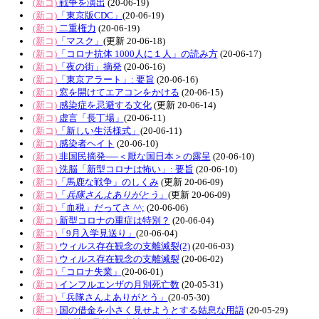
(新コ)
戦争を演出
(20-06-19)
(新コ)
「東京版CDC」
(20-06-19)
(新コ)
二重権力
(20-06-19)
(新コ)
「マスク」
(更新 20-06-18)
(新コ)
「コロナ抗体 1000人に１人」の読み方
(20-06-17)
(新コ)
「夜の街」摘発
(20-06-16)
(新コ)
「東京アラート」: 要旨
(20-06-16)
(新コ)
窓を開けてエアコンをかける
(20-06-15)
(新コ)
感染症を忌避する文化
(更新 20-06-14)
(新コ)
虚言「長丁場」
(20-06-11)
(新コ)
「新しい生活様式」
(20-06-11)
(新コ)
感染者ヘイト
(20-06-10)
(新コ)
非国民摘発──＜厭な国日本＞の露呈
(20-06-10)
(新コ)
洗脳「新型コロナは怖い」: 要旨
(20-06-10)
(新コ)
「馬鹿な戦争」のしくみ
(更新 20-06-09)
(新コ)
「
兵隊さんよありがとう
」
(更新 20-06-09)
(新コ)
「血税」だってさ ^^;
(20-06-06)
(新コ)
新型コロナの重症は特別？
(20-06-04)
(新コ)
「9月入学見送り」
(20-06-04)
(新コ)
ウィルス存在観念の支離滅裂(2)
(20-06-03)
(新コ)
ウィルス存在観念の支離滅裂
(20-06-02)
(新コ)
「コロナ失業」
(20-06-01)
(新コ)
インフルエンザの月別死亡数
(20-05-31)
(新コ)
「兵隊さんよありがとう」
(20-05-30)
(新コ)
国の借金を小さく見せようとする姑息な用語
(20-05-29)