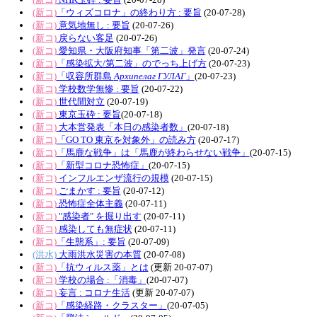
(新コ)
「ウィズコロナ」の終わり方 : 要旨
(20-07-28)
(新コ)
意気地無し : 要旨
(20-07-26)
(新コ)
戻らない客足
(20-07-26)
(新コ)
愛知県・大阪府知事「第二波」発言
(20-07-24)
(新コ)
「感染拡大/第二波」のでっち上げ方
(20-07-23)
(新コ)
「収容所群島
Архипелаг ГУЛАГ
」
(20-07-23)
(新コ)
学校数学無惨 : 要旨
(20-07-22)
(新コ)
世代間対立
(20-07-19)
(新コ)
東京玉砕 : 要旨
(20-07-18)
(新コ)
大本営発表「本日の感染者数」
(20-07-18)
(新コ)
「GO TO 東京を対象外」の読み方
(20-07-17)
(新コ)
「馬鹿な戦争」は「馬鹿が終わらせない戦争」
(20-07-15)
(新コ)
「新型コロナ恐怖症」
(20-07-15)
(新コ)
インフルエンザ流行の規模
(20-07-15)
(新コ)
ごまかす : 要旨
(20-07-12)
(新コ)
恐怖症全体主義
(20-07-11)
(新コ)
"感染者" を掘り出す
(20-07-11)
(新コ)
感染しても無症状
(20-07-11)
(新コ)
「生態系」: 要旨
(20-07-09)
(洪水)
大雨洪水災害の本質
(20-07-08)
(新コ)
「抗ウィルス薬」とは
(更新 20-07-07)
(新コ)
学校の場合 :「消毒」
(20-07-07)
(新コ)
妄言 : コロナ生活
(更新 20-07-07)
(新コ)
「感染経路・クラスター」
(20-07-05)