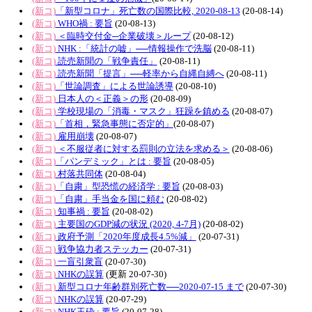
(新コ)
「新型コロナ」死亡数の国際比較, 2020-08-13
(20-08-14)
(新コ)
WHO禍 : 要旨
(20-08-13)
(新コ)
＜臨時交付金─企業破壊＞ループ
(20-08-12)
(新コ)
NHK :「統計の嘘」──情報操作で洗脳
(20-08-11)
(新コ)
読売新聞の「戦争責任」
(20-08-11)
(新コ)
読売新聞「提言」──軽率から自縄自縛へ
(20-08-11)
(新コ)
「世論調査」による世論誘導
(20-08-10)
(新コ)
日本人の＜正義＞の形
(20-08-09)
(新コ)
学校現場の「消毒・マスク」狂躁を鎮める
(20-08-07)
(新コ)
「首相，緊急事態に否定的」
(20-08-07)
(新コ)
雇用崩壊
(20-08-07)
(新コ)
＜不服従者に対する罰則の立法を求める＞
(20-08-06)
(新コ)
「パンデミック」とは : 要旨
(20-08-05)
(新コ)
村落共同体
(20-08-04)
(新コ)
「自粛」型恐慌の経済学 : 要旨
(20-08-03)
(新コ)
「自粛」手当金を国に頼む
(20-08-02)
(新コ)
知事禍 : 要旨
(20-08-02)
(新コ)
主要国のGDP減の状況 (2020, 4-7月)
(20-08-02)
(新コ)
政府予測「2020年度成長4.5%減」
(20-07-31)
(新コ)
戦争協力者ステッカー
(20-07-31)
(新コ)
一盲引衆盲
(20-07-30)
(新コ)
NHKの誤算
(更新 20-07-30)
(新コ)
新型コロナ年齢群別死亡数──2020-07-15 まで
(20-07-30)
(新コ)
NHKの誤算
(20-07-29)
(新コ)
NHK玉砕 : 要旨
(20-07-28)