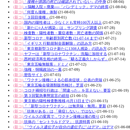
(新コ)
「
接種が原因の死亡は確認されていない
」の中身
(21-08-04)
(新コ)
＜隔離入院＞廃棄──「パンデミック」デマの終焉
(21-08-04)
(新コ)
「何度も接種」体制
(21-08-03)
(新コ)
「３回目接種」
(21-08-01)
(新コ)
国内の陽性者は，少なくとも常時100万人以上
(21-07-29)
(新コ)
「新たに○人が感染」は，サンプリング調査
(21-07-28)
(新コ)
検査数・陽性者数・重症者数・死亡者数の関係
(21-07-22)
(新コ)
新型コロナ : 年齢群別死亡数 (21-07-14 まで)
(21-07-21)
(新コ)
「イギリス 行動規制全面解除」の読み方
(21-07-20)
(新コ)
「東京都新型コロナ新たに1308人感染」の読み方
(21-07-16)
(新コ)
ヤフーは「新型コロナワクチン」洗脳に加担する
(21-07-16)
(新コ)
西村経済再生相の終焉──「驕る正義久しからず」
(21-07-14)
(新コ)
「東京五輪無観客」ドミノ
(21-07-12)
(新コ)
強権・恫喝政治の一幕
(21-07-09)
(新コ)
密告サイト
(21-07-03)
(新コ)
「ワクチン接種による心筋炎症状」公表の意味
(21-06-25)
(新コ)
「東京五輪会場酒類販売検討」芝居
(21-06-23)
(新コ)
コロナ禍招引行政は,「間違った」を言えない : 要旨
(21-06-19)
(新コ)
第３回緊急事態宣言の総括
(21-06-15)
(新コ)
東京都の陽性検査数推移 (6月13日まで)
(21-06-15)
(新コ)
『「新型コロナワクチン」は無意味・無用』更新
(21-06-12)
(新コ)
「抗体がある」は,「発症しない」ではない
(21-06-11)
(新コ)
ウイルスの変異で，ワクチン接種は後の祭り
(21-06-10)
(新コ)
抗体の「セントラルドグマ」: 抗原特異
(21-06-10)
(新コ)
「
"ウイルス遺伝子が自分の遺伝子に" はデマ
」はデマ
(21-06-08