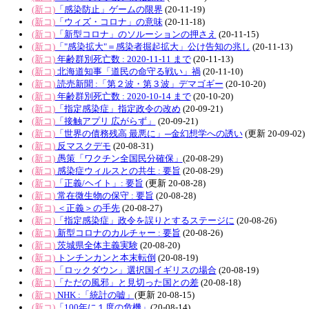
(新コ)
「感染防止」ゲームの限界
(20-11-19)
(新コ)
「ウィズ・コロナ」の意味
(20-11-18)
(新コ)
「新型コロナ」のソルーションの押さえ
(20-11-15)
(新コ)
「"感染拡大"＝感染者掘起拡大」公け告知の兆し
(20-11-13)
(新コ)
年齢群別死亡数 : 2020-11-11 まで
(20-11-13)
(新コ)
北海道知事「道民の命守る戦い」禍
(20-11-10)
(新コ)
読売新聞 :「第２波・第３波」デマゴギー
(20-10-20)
(新コ)
年齢群別死亡数 : 2020-10-14 まで
(20-10-20)
(新コ)
「指定感染症」指定政令の改め
(20-09-21)
(新コ)
「接触アプリ 広がらず」
(20-09-21)
(新コ)
「世界の債務残高 最悪に」─金幻想学への誘い
(更新 20-09-02)
(新コ)
反マスクデモ
(20-08-31)
(新コ)
愚策「ワクチン全国民分確保」
(20-08-29)
(新コ)
感染症ウィルスとの共生 : 要旨
(20-08-29)
(新コ)
「正義/ヘイト」: 要旨
(更新 20-08-28)
(新コ)
常在微生物の保守 : 要旨
(20-08-28)
(新コ)
＜正義＞の手先
(20-08-27)
(新コ)
「指定感染症」政令を誤りとするステージに
(20-08-26)
(新コ)
新型コロナのカルチャー : 要旨
(20-08-26)
(新コ)
茨城県全体主義実験
(20-08-20)
(新コ)
トンチンカンと本末転倒
(20-08-19)
(新コ)
「ロックダウン」選択国イギリスの場合
(20-08-19)
(新コ)
「ただの風邪」と見切った国との差
(20-08-18)
(新コ)
NHK :「統計の嘘」
(更新 20-08-15)
(新コ)
「100年に１度の危機」
(20-08-14)