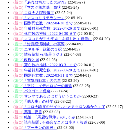
(新コ)
「
あれは何だったのか?!
」
(22-05-27)
(新コ)
「マスク無意味」白状
(22-05-24)
(新コ)
コロナ入院後遺症
(22-05-24)
(新コ)
「マスコミリテラシー」
(22-05-19)
(新コ)
国別死亡数 : 2022-04-30 まで
(22-05-01)
(新コ)
年齢群別死亡数 : 2022-04-26 まで
(22-05-01)
(新コ)
死亡数の推移 : 2022-04-30 まで
(22-05-01)
(新コ)
マスコミが手の平返しを繰り出す時節に
(22-04-29)
(露ウ)
「対露経済制裁」の実際
(22-04-09)
(露ウ)
エネルギー政策の３択
(22-04-05)
(露ウ)
情報統制 vs 衛星ラジオ
(22-04-03)
(露ウ)
政権と国
(22-04-03)
(新コ)
死亡数の推移 : 2022-03-31 まで
(22-04-01)
(新コ)
年齢群別死亡数 : 2022-03-29 まで
(22-04-01)
(新コ)
国別死亡数 : 2022-03-31 まで
(22-04-01)
(露ウ)
「電気自動車」の含意
(22-03-26)
(露ウ)
「平和」イデオロギーの黄昏
(22-03-25)
(露ウ)
パタゴニア侵略
(22-03-24)
(露ウ)
サンマであるとはどういうことか
(22-03-23)
(露ウ)
「他人事」の科学
(22-03-22)
(新コ)
「コロナ騒ぎのサイクル : オミクロン株から」了
(22-03-17)
(新コ)
薬害 : 要旨
(22-03-08)
(新コ)
結論 :「馬鹿な戦争」のしくみ
(22-03-07)
(新コ)
読売新聞 : 不都合なことは小さく報道
(22-03-06)
(新コ)
「プーチンの国民」
(22-03-06)