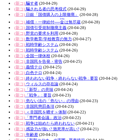
(新コ)
騙す者
(20-04-29)
(新コ)
騙される者の思考様式
(20-04-29)
(新コ)
日銀「国債購入の上限撤廃」
(20-04-28)
かね
(新コ)
補償・一律給付──
金
は無尽蔵
(20-04-28)
(新コ)
国債引受規制撤廃主義
(20-04-28)
(新コ)
野党の要求を利用
(20-04-28)
(新コ)
数学教育/学校教育の無力
(20-04-27)
(新コ)
戦時学齢システム
(20-04-26)
(新コ)
戦時学齢システム
(20-04-26)
(新コ)
全国一律休校
(20-04-26)
(新コ)
非国民を告発・密告
(20-04-25)
(新コ)
義憤テロ
(20-04-25)
(新コ)
白色テロ
(20-04-24)
(新コ)
終われない戦争・終わらない戦争 : 要旨
(20-04-24)
(新コ)
ウィルスの存在論
(20-04-24)
(新コ)
「新型」の意味
(20-04-24)
(新コ)
「戦争」: 要旨
(20-04-23)
(新コ)
危ない法の「危ない」の理由
(20-04-23)
(新コ)
非国民懲罰条項
(20-04-23)
(新コ)
＜非国民を晒す＞体制
(20-04-22)
(新コ)
「専門者会議」政治
(20-04-22)
(新コ)
戦争は始めたら終われない
(20-04-21)
(新コ)
感染力が強い? 致死率が高い?
(20-04-21)
(新コ)
年齢差
(20-04-21)