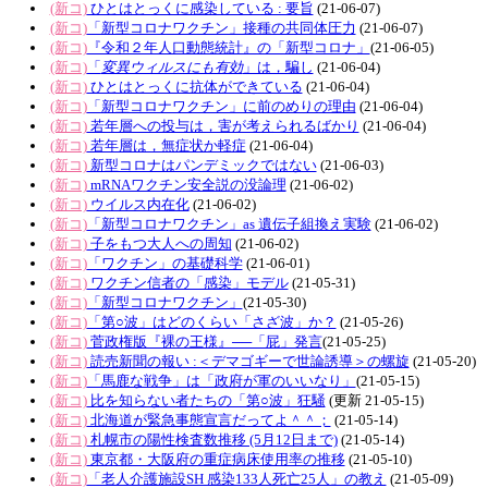
(新コ)
ひとはとっくに感染している : 要旨
(21-06-07)
(新コ)
「新型コロナワクチン」接種の共同体圧力
(21-06-07)
(新コ)
『令和２年人口動態統計』の「新型コロナ」
(21-06-05)
(新コ)
「
変異ウィルスにも有効
」は，騙し
(21-06-04)
(新コ)
ひとはとっくに抗体ができている
(21-06-04)
(新コ)
「新型コロナワクチン」に前のめりの理由
(21-06-04)
(新コ)
若年層への投与は，害が考えられるばかり
(21-06-04)
(新コ)
若年層は，無症状か軽症
(21-06-04)
(新コ)
新型コロナはパンデミックではない
(21-06-03)
(新コ)
mRNAワクチン安全説の没論理
(21-06-02)
(新コ)
ウイルス内在化
(21-06-02)
(新コ)
「新型コロナワクチン」as 遺伝子組換え実験
(21-06-02)
(新コ)
子をもつ大人への周知
(21-06-02)
(新コ)
「ワクチン」の基礎科学
(21-06-01)
(新コ)
ワクチン信者の「感染」モデル
(21-05-31)
(新コ)
「新型コロナワクチン」
(21-05-30)
(新コ)
「第○波」はどのくらい「さざ波」か？
(21-05-26)
(新コ)
菅政権版『裸の王様』──「屁」発言
(21-05-25)
(新コ)
読売新聞の報い :＜デマゴギーで世論誘導＞の螺旋
(21-05-20)
(新コ)
「馬鹿な戦争」は「政府が軍のいいなり」
(21-05-15)
(新コ)
比を知らない者たちの「第○波」狂騒
(更新 21-05-15)
(新コ)
北海道が緊急事態宣言だってよ＾＾；
(21-05-14)
(新コ)
札幌市の陽性検査数推移 (5月12日まで)
(21-05-14)
(新コ)
東京都・大阪府の重症病床使用率の推移
(21-05-10)
(新コ)
「老人介護施設SH 感染133人死亡25人」の教え
(21-05-09)