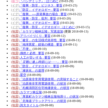
(新コ)
『パンデミック』: はじめに
(19-03-29)
(イデ)
「復興・防災」ビジネス : 要旨
(19-03-25)
(イデ)
「防災」イデオロギー : 要旨
(19-03-24)
(イデ)
「復興」──原発事故の場合 : 要旨
(19-03-22)
(イデ)
「復興・防災」批判 : 要旨
(19-03-20)
(イデ)
「復興」イデオロギー : 要旨
(19-03-20)
(イデ)
「復興・防災」イデオロギー : はじめに
(19-03-15)
(地震)
「カラマツ植林丘陵」写真追加
(更新 2018-09-13)
(地震)
アリバイづくり : 要旨
(18-09-12)
(地震)
「被災」の生活様式依存性 : 要旨
(18-09-11)
(地震)
「地球異変」錯覚の構造 : 要旨
(18-09-11)
(地震)
「不便」
(18-09-10)
(地震)
偶然と必然 : 要旨
(18-09-10)
(地震)
人工が災いする : 要旨
(18-09-10)
(地震)
「
災難に逢ふ時節には‥‥
」: 要旨
(18-09-09)
(地震)
「防災」イデオロギー : 要旨
(18-09-09)
(地震)
「液状化」の道理
(18-09-09)
(地震)
星空
(18-09-09)
(地震)
「泊原発非常用電源使用」の意味すること
(18-09-08)
(地震)
「泊原発非常用電源使用」の状況
(18-09-08)
(地震)
「札幌清田区住宅地液状化」の状況
(18-09-08)
(地震)
カラマツ林丘陵
(18-09-08)
(地震)
「厚真町カラマツ植林丘陵地滑り」の状況
(18-09-08)
(地震)
「北海道ブラックアウト」の状況
(18-09-08)
(地震)
誇大タイトル
(18-09-08)