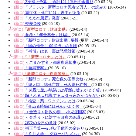
(新コ)
2次補正予算──合計121.1兆円の金造り
(20-05-28)
(新コ)
「ブラジル：新型コロナ死者２万人」の読み方
(20-05-24)
(新コ)
重症化・死亡には，理由がある
(20-05-22)
(新コ)
「
ただの風邪
」発言
(20-05-21)
(新コ)
交差免疫
(20-05-19)
(新コ)
『新型コロナ : 財政出動』
(20-05-14)
(新コ)
参考 :「年金基金」は騙し
(20-05-14)
(新コ)
「新型コロナ」財政出動 : 要旨
(更新 : 20-05-14)
(新コ)
「国の借金 1100兆円」の意味
(20-05-13)
(新コ)
「補償」は表，裏は恐慌対策
(20-05-13)
(新コ)
『「新型コロナ」とは』
(20-05-11)
(新コ)
＜ごまかす者＞都道府県知事
(20-05-10)
(新コ)
「自粛警察」
(20-05-10)
(新コ)
『新型コロナ : 自粛警察』
(20-05-10)
(新コ)
「新型コロナ」死亡数の国際比較
(20-05-09)
(新コ)
「総人口，総死亡数，死因別死亡数」
(20-05-08)
(新コ)
「
災難に逢ふ時節には災難に逢ふがよく候
」
(20-05-06)
(新コ)
騙される→指導する→引っ込みがつかない
(20-05-06)
(新コ)
「検査・薬・ワクチン」とは
(20-05-04)
(新コ)
「死ぬる時節には死ぬがよく候」
(20-05-04)
(新コ)
＜金造り＞財政の罰──小児症国家
(20-05-03)
(新コ)
＜金造り＞に対する政府の認識
(20-05-02)
(新コ)
課税の今日の意味
(20-05-02)
(新コ)
補正予算──25兆7千億円の金造り
(20-05-01)
(新コ)
「９月入学──グローバリズム」
(20-04-30)