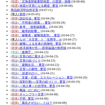
(地震)
「北海道胆振東部地震」の震源・規模
(18-09-08)
(地震)
地震が災害になる構造 : 要旨
(18-09-08)
商品経済型自然災害
(18-07-11)
(導入)
覚悟
(16-05-05)
(原発)
訴訟社会 : 要旨
(16-04-29)
(概論)
「不明者の捜索」: 要旨
(16-04-29)
(原発)
参考 :「放射線殺菌」
(16-04-28)
(原発)
「確率的影響」
(16-04-28)
(原発)
「被曝者・被曝地差別」: 要旨
(16-04-27)
(導入)
なぜ「大災害」と「生態学」か
(16-04-27)
(原発)
被曝による生体の危険性 : 要旨
(16-04-26)
(原発)
経済崩壊が先──原発論議の無意味
(16-04-24)
(津波)
「復興庁」
(16-04-23)
(概論)
災害の絵に厭きる
(16-04-23)
(概論)
災害の絵づくり
(16-04-23)
(概論)
「避難生活」: 要旨
(16-04-22)
(概論)
災害への耐性 : 要旨
(16-04-22)
(概論)
「
役者やのー
」
(16-04-21)
(概論)
「支援・応援」エスカレーション : 要旨
(16-04-20)
(概論)
役割行動──災害の絵づくり : 要旨
(16-04-19)
(概論)
＜他人事＞の合理化 : 要旨
(16-04-18)
(概論)
概論 : はじめに
(16-04-16)
(原発)
ギャンブラー災害
(16-04-08)
(原発)
不明 : 要旨
(16-04-08)
(原発)
「風化させない」とは？
(16-04-08)