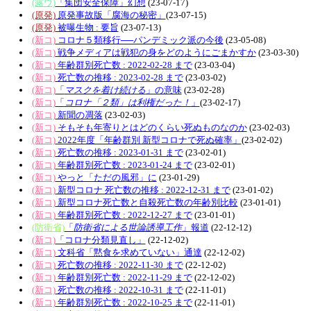
(露ウ)
「集団安全保障」幻想
(23-07-17)
(原発)
原発事故版「腐海の秘密」
(23-07-15)
(原発)
被曝生物 : 要旨
(23-07-13)
(新コ)
コロナ５類移行──パンデミック派の今後
(23-05-08)
(新コ)
戦争メディアは戦犯の身をどのようにごまかすか
(23-03-30)
(新コ)
年齢群別死亡数 : 2022-02-28 まで
(23-03-04)
(新コ)
死亡数の推移 : 2023-02-28 まで
(23-03-02)
(新コ)
「
マスクを着け続ける
」の意味
(23-02-28)
(新コ)
「
コロナ「２類」は利権だった！
」
(23-02-17)
(新コ)
新聞の凋落
(23-02-03)
(新コ)
そもそも年寄りとはどのくらい死ぬものなのか
(23-02-03)
(新コ)
2022年度「年齢群別 新型コロナで死ぬ確率」
(23-02-02)
(新コ)
死亡数の推移 : 2023-01-31 まで
(23-02-01)
(新コ)
年齢群別死亡数 : 2023-01-24 まで
(23-02-01)
(新コ)
やっと「ただの風邪」に
(23-01-29)
(新コ)
新型コロナ 死亡数の推移 : 2022-12-31 まで
(23-01-02)
(新コ)
新型コロナ死亡数と自殺死亡数の年齢別比較
(23-01-01)
(新コ)
年齢群別死亡数 : 2022-12-27 まで
(23-01-01)
(防衛省)
「
防衛省による世論誘導工作
」報道
(22-12-12)
(新コ)
「コロナ分類見直し」
(22-12-02)
(新コ)
文科省「黙食を求めていない」通達
(22-12-02)
(新コ)
死亡数の推移 : 2022-11-30 まで
(22-12-02)
(新コ)
年齢群別死亡数 : 2022-11-29 まで
(22-12-02)
(新コ)
死亡数の推移 : 2022-10-31 まで
(22-11-01)
(新コ)
年齢群別死亡数 : 2022-10-25 まで
(22-11-01)