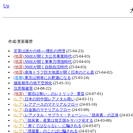
Up
作成/更新履歴
災害は誰かの得──攪乱の摂理
(25-04-23)
(地震)
NMEが開く大公共事業時代
(25-04-03)
(地震)
NMEが開く軍事力増強時代
(25-04-03)
(地震)
NMEが開く自助自活時代
(25-04-03)
(地震)
南海トラフ巨大地震が開く日本のどん底
(25-04-02)
(首都)
東京は簡単にお釈迦になる
(25-03-24)
舗装都市の地下空洞化
(25-01-31)
注意報被害
(24-08-22)
(地震)
「復旧は無い」のレトリック : 要旨
(24-07-01)
(レア)
日本の対中国レアメタル商い
(24-03-11)
(レア)
レアアースのマテリアルフロー
(24-03-10)
(レア)
白金族のマテリアルフロー
(24-03-09)
(レア)
レアメタル・サプライ・チェーン──「脱炭素」の正体
(24-03-
(レア)
「脱炭素」産業は貧乏国をサバク化する
(24-03-08)
(レア)
「
無くてはならない
」に騙される
(24-03-07)
(レア)
「埋蔵量」のことばに騙される
(24-03-07)