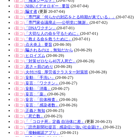
(新コ)
「飛沫シールド」
(20-07-05)
(新コ)
NHK/イデオロギー : 要旨
(20-07-04)
(新コ)
騙す者
(更新 20-07-04)
(新コ)
「専門家「何らかの対応をとる時期が来ている」」
(20-07-02)
(新コ)
「専門家会議廃止──公明党に陳謝」
(20-07-02)
(新コ)
「DNAワクチン」
(20-07-01)
(新コ)
「大切な人の命を守るために」
(20-07-01)
(新コ)
「救える命を救うために」
(20-07-01)
(新コ)
点火炎上 : 要旨
(20-06-30)
(新コ)
騙されるのは，無知だから
(20-06-29)
(新コ)
ヒロイズム
(20-06-29)
(新コ)
「対策ゼロなら40万人死亡」
(20-06-28)
(新コ)
若さ＝前のめり
(20-06-28)
(新コ)
火付け役 : 厚労省クラスター対策班
(20-06-28)
(新コ)
妄動 :「手洗い」
(20-06-27)
(新コ)
妄言 :「ワクチン」
(20-06-27)
(新コ)
妄動 :「消毒」
(20-06-27)
(新コ)
妄言 :「薬」
(20-06-26)
(新コ)
妄言 :「抗体検査」
(20-06-26)
(新コ)
妄言 :「感染者数」
(20-06-26)
(新コ)
正義と無知
(20-06-25)
(新コ)
「死亡数」
(20-06-23)
(新コ)
「「コロナ死」定義 自治体に差」
(更新 20-06-23)
(新コ)
「読売新聞社提言 : 感染症に強い社会築け」
(20-06-22)
(新コ)
「接触確認アプリ」
(20-06-21)