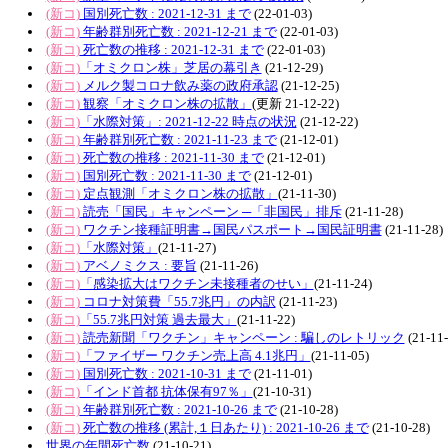
(新コ)
国別死亡数 : 2021-12-31 まで
(22-01-03)
(新コ)
年齢群別死亡数 : 2021-12-21 まで
(22-01-03)
(新コ)
死亡数の推移 : 2021-12-31 まで
(22-01-03)
(新コ)
「オミクロン株」芝居の幕引き
(21-12-29)
(新コ)
メルク製コロナ飲み薬の政府承認
(21-12-25)
(新コ)
観察「オミクロン株の拡散」
(更新 21-12-22)
(新コ)
「水際対策」: 2021-12-22 時点の状況
(21-12-22)
(新コ)
年齢群別死亡数 : 2021-11-23 まで
(21-12-01)
(新コ)
死亡数の推移 : 2021-11-30 まで
(21-12-01)
(新コ)
国別死亡数 : 2021-11-30 まで
(21-12-01)
(新コ)
定点観測「オミクロン株の拡散」
(21-11-30)
(新コ)
読売「国民」キャンペーン ─「非国民」排斥
(21-11-28)
(新コ)
ワクチン接種証明書→国民パスポート→国民証明書
(21-11-28)
(新コ)
「水際対策」
(21-11-27)
(新コ)
アベノミクス : 要旨
(21-11-26)
(新コ)
「感染拡大はワクチン未接種者のせい」
(21-11-24)
(新コ)
コロナ対策費「55.7兆円」の内訳
(21-11-23)
(新コ)
「55.7兆円対策 過去最大」
(21-11-22)
(新コ)
読売新聞「ワクチン」キャンペーン : 騙しのレトリック
(21-11-
(新コ)
「ファイザー ワクチン売上高 4.1兆円」
(21-11-05)
(新コ)
国別死亡数 : 2021-10-31 まで
(21-11-01)
(新コ)
「インド首都 抗体保有97％」
(21-10-31)
(新コ)
年齢群別死亡数 : 2021-10-26 まで
(21-10-28)
(新コ)
死亡数の推移 (累計,１日あたり) : 2021-10-26 まで
(21-10-28)
世界の年間死亡数
(21-10-21)