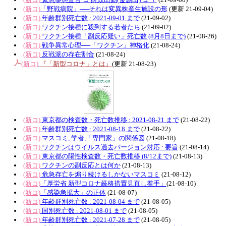
(新コ)
「野戦病院」──それは変異株産生施設の形
(更新 21-09-04)
(新コ)
年齢群別死亡数 : 2021-09-01 まで
(21-09-02)
(新コ)
ワクチン接種に殺到する若者たち
(21-09-02)
(新コ)
ワクチン接種「副反応疑い」死亡数 (8月8日まで)
(21-08-26)
(新コ)
戦争異常心理──「ワクチン」神格化
(21-08-24)
(新コ)
反戦派の存在割合
(21-08-24)
(新コ)
『「新型コロナ」とは』
(更新 21-08-23)
(新コ)
東京都の検査数・死亡数推移 : 2021-08-21 まで
(21-08-22)
(新コ)
年齢群別死亡数 : 2021-08-18 まで
(21-08-22)
(新コ)
マスコミ, 学者,「専門家」の関係図
(21-08-18)
(新コ)
ワクチンはウイルス過去バージョン対応 : 要旨
(21-08-14)
(新コ)
東京都の陽性検査数・死亡数推移 (8/12まで)
(21-08-13)
(新コ)
ワクチンの副反応とは何か
(21-08-13)
(新コ)
危急存亡を煽り続けるしかないマスコミ
(21-08-12)
(新コ)
「厚労省 新型コロナ厳格措置見直し着手」
(21-08-10)
(新コ)
「感染急拡大」の正体
(21-08-07)
(新コ)
年齢群別死亡数 : 2021-08-04 まで
(21-08-05)
(新コ)
国別死亡数 : 2021-08-01 まで
(21-08-05)
(新コ)
年齢群別死亡数 : 2021-07-28 まで
(21-08-05)