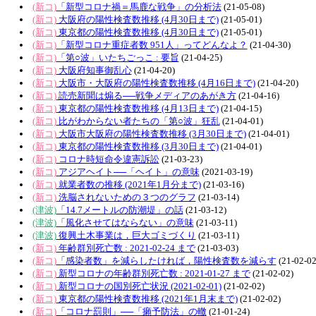
(新コ)
「新型コロナ禍＝馬鹿な戦争」の分析法
(21-05-08)
(新コ)
大阪府の陽性検査数推移 (4月30日まで)
(21-05-01)
(新コ)
東京都の陽性検査数推移 (4月30日まで)
(21-05-01)
(新コ)
「新型コロナ重症者数 951人」ってどんなよ？
(21-04-30)
(新コ)
「第○波」いたちごっこ : 要旨
(21-04-25)
(新コ)
大阪府知事御乱心
(21-04-20)
(新コ)
大阪市・大阪府の陽性検査数推移 (4月16日まで)
(21-04-20)
(新コ)
読売新聞は煽る──戦争メディアのあがき方
(21-04-16)
(新コ)
東京都の陽性検査数推移 (4月13日まで)
(21-04-15)
(新コ)
比がわからない者たちの「第○波」狂乱
(21-04-01)
(新コ)
大阪市大阪府の陽性検査数推移 (3月30日まで)
(21-04-01)
(新コ)
東京都の陽性検査数推移 (3月30日まで)
(21-04-01)
(新コ)
コロナ時短命令違憲訴訟
(21-03-23)
(新コ)
アジアヘイト──「ヘイト」の意味
(2021-03-19)
(新コ)
就業者数の推移 (2021年1月分まで)
(21-03-16)
(新コ)
洗脳されないための３つのグラフ
(21-03-14)
(津波)
「14.7メートルの防潮堤」の話
(21-03-12)
(津波)
「風化させてはならない」の意味
(21-03-11)
(津波)
復興土木事業は，巨大ゴミづくり
(21-03-11)
(新コ)
年齢群別死亡数 : 2021-02-24 まで
(21-03-03)
(新コ)
「感染者数」を減らしたければ，陽性検査数を減らす
(21-02-02
(新コ)
新型コロナの年齢群別死亡数 : 2021-01-27 まで
(21-02-02)
(新コ)
新型コロナの国別死亡状況 (2021-02-01)
(21-02-02)
(新コ)
東京都の陽性検査数推移 (2021年1月末まで)
(21-02-02)
(新コ)
「コロナ罰則」──「癩予防法」の轍
(21-01-24)