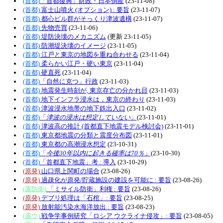
(首都)
「首都復興」財政・日本倒産
(23-11-08)
(首都)
富士山噴火 (オプション) : 要旨
(23-11-07)
(首都)
都心ビル群がそっくり津波遺構
(23-11-07)
(首都)
先物売買
(23-11-06)
(首都)
堤防決壊のメカニズム
(更新 23-11-05)
(首都)
防潮堤決壊のイメージ
(23-11-05)
(首都)
江戸と東京の地図を重ね合わせる
(23-11-04)
(首都)
柔らかい江戸・硬い東京
(23-11-04)
(首都)
硬直死
(23-11-04)
(首都)
「自然に克つ」行政
(23-11-03)
(首都)
地震発生時刻が, 東京存亡の分かれ目
(23-11-03)
(首都)
地下インフラ浸水は，東京の終わり
(23-11-03)
(首都)
津波浸水地帯の地下鉄出入口
(23-11-02)
(首都)
「
津波の浸水は想定していない
」
(23-11-01)
(首都)
津波高の推計 (首都直下地震モデル検討会)
(23-11-01)
(首都)
東京都地震の分類と震度分布図
(23-11-01)
(首都)
東京都の高潮浸水想定
(23-10-31)
(首都)
「
今後30年以内に起きる確率は70％
」
(23-10-30)
(首都)
「首都直下地震」考 : 導入
(23-10-29)
(原発)
山口県上関町の場合
(23-08-26)
(原発)
過疎化が原発/貯蔵施設の建設を可能に : 要旨
(23-08-26)
(露防衛)
「ミサイル防衛」利権 : 要旨
(23-08-26)
(原発)
デブリ処理は「石棺」: 要旨
(23-08-25)
(原発)
放射能汚染水海洋放出 : 要旨
(23-08-23)
(露ウ)
戦争学事例研究「ロシア ウクライナ侵攻」: 要旨
(23-08-05)