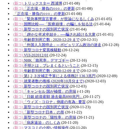
(新コ)
トリックスター 西浦博
(21-01-08)
(新コ)
「正念場・勝負の○○○」の更新
(21-01-08)
「正念場・勝負の○○○」の更新
(21-01-08)
(新コ)
「緊急事態宣言要求」が世論になるしくみ
(21-01-05)
(新コ)
国際比較──「医療崩壊」の騙しを知る法
(21-01-04)
(新コ)
新型コロナの国別死亡状況
(21-01-04)
(新コ)
「
静かな年末年始を
」──騙され続ける大衆
(21-01-01)
(新コ)
年齢群別死亡数 : 2020-12-29 まで
(20-12-31)
(新コ)
「外国人入国停止」─ ポピュリズム政治の迷走
(20-12-28)
(新コ)
新型コロナ変異株騒動
(20-12-24)
(新コ)
VUI-202012/01
(20-12-24)
(新コ)
NHK「致死率」デマゴギー
(20-12-16)
(新コ)
不明とは，ブレまくるということ
(20-12-15)
(新コ)
年齢群別死亡数 : 2020-12-09 まで
(20-12-10)
(新コ)
第1,2,３次補正予算による債務計 136.3兆円
(2020-12-09)
(新コ)
就業者数の推移 (2020年10月分まで)
(2020-12-03)
(新コ)
新型コロナの国別死亡状況
(20-12-03)
(新コ)
「キャンセル 国が補償」の意味
(-11-28)
(新コ)
「日銀 総資産額 過去最高690兆円」
(20-11-27)
(新コ)
「ウィズ・コロナ」倒産の有為 : 要旨
(20-11-26)
(新コ)
新型コロナの国別死亡状況
(2020-11-23)
(新コ)
「新型コロナ日本」の形
(20-11-22)
(新コ)
新型コロナの「陽性率」の意味
(20-11-21)
(新コ)
「病床逼迫」のしくみ
(20-11-20)
(新コ)
マスコミの小狡い情報操作
(20-11-20)