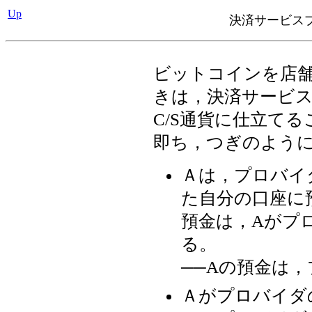
Up
決済サービス
ビットコインを店
きは，決済サービ
C/S通貨に仕立て
即ち，つぎのよう
Ａは，プロバイ
た自分の口座に
預金は，Aがプ
る。
──Aの預金は
Ａがプロバイダ