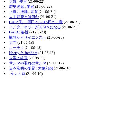
大衆 : 要旨
(21-06-22)
歴史改竄 : 要旨
(21-06-22)
正義に洗脳 : 要旨
(21-06-21)
人工知能とは何か
(21-06-21)
GAFA民──国民とGAFA民の二股
(21-06-21)
インターネットが GAFA になる
(21-06-21)
GAFA : 要旨
(21-06-20)
観想からサイエンスへ
(21-06-20)
大門
(21-06-18)
ニーチェ
(21-06-18)
liberty と freedom
(21-06-18)
大学の終焉
(21-06-17)
サンマの群れのサンマ
(21-06-17)
吉本隆明の限界 : 大衆幻想
(21-06-16)
イントロ
(21-06-16)