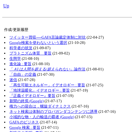
Up
作成/更新履歴
ツイッター買収──GAFA言論裁定体制に対抗
(22-04-27)
Google検索を使わないという選択
(21-10-28)
科学者の状況
(21-09-07)
プラトニズム体質 要旨
(21-09-02)
生態学
(21-08-10)
進化論 : 要旨
(21-08-10)
「
ＡI は人間を超える/超えられない
」論作法
(21-08-01)
「自由」の定義
(21-07-30)
迷信
(21-07-28)
「再生可能エネルギー」イデオロギー : 要旨
(21-07-25)
「地球温暖化」イデオロギー : 要旨
(21-07-19)
『正義イデオロギー』要旨
(21-07-19)
新聞の終焉 (Google)
(21-07-17)
権力への迎合は，螺旋ダイナミクス
(21-07-16)
ネット検索は体制のプロパガンダコンテンツに誘導
(21-07-16)
小域的な物・人の輸送の覇者 (Google)
(21-07-15)
GAFA のビジネス
(21-07-14)
Google 検索 : 要旨
(21-07-11)