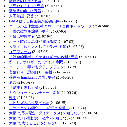
新時代の不明 : 要旨
(21-07-10)
「死ぬもよし」: 要旨
(21-07-09)
新時代の自由 : 要旨
(21-07-08)
人工知能 : 要旨
(21-07-07)
GAFA は，自由主義が必要条件
(21-07-07)
ローカル全体主義 対 グローバル自由ネットワーク
(21-07-06)
正義の戦争を煽動 : 要旨
(21-07-05)
大衆は密告する
(21-07-04)
ネット時代は馬脚が露れる時
(21-07-03)
＜制度・規則＞としての学校 :要旨
(21-07-03)
ユ二フォーム
(21-07-02)
「社会的弱者」イデオロギーの体制 : 要旨
(21-07-01)
例 : イデオロギーの "アイヌ"利用
(21-06-29)
ニーチェ「毒ぐもタランテラ」
(21-06-29)
言葉狩り・思想狩り : 要旨
(21-06-29)
移住者 immigrant の国 : 要旨
(21-06-28)
遺言
(21-06-27)
「是非も無し」論
(21-06-27)
カウンター・カルチャー : 要旨
(21-06-26)
数学
(21-06-26)
ニヒリズムの快楽 plaisir
(21-06-25)
ニーチェのお節介──「絶望の克服」
(21-06-24)
大衆は, 系 (構造・ダイナミクス) を知らない
(21-06-24)
大衆は, 相対性 (比・確率) を知らない
(21-06-23)
大衆は, 考えることを知らない
(21-06-23)