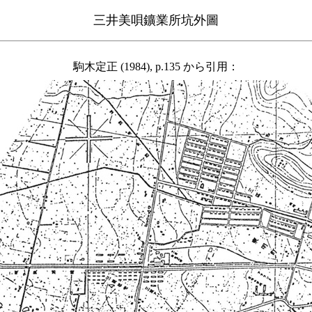
三井美唄鑛業所坑外圖
駒木定正 (1984), p.135 から引用：