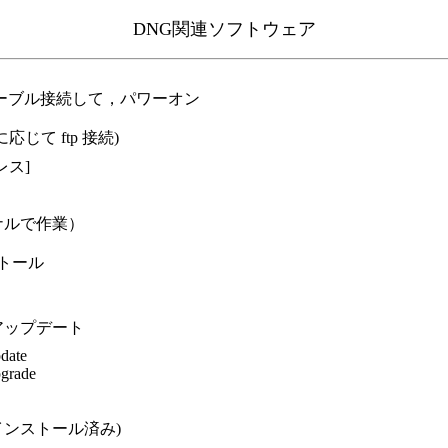
DNG関連ソフトウェア
Etherケーブル接続して，パワーオン
に応じて ftp 接続)
ドレス]
ナルで作業）
トール
アップデート
pdate
pgrade
(既にインストール済み)