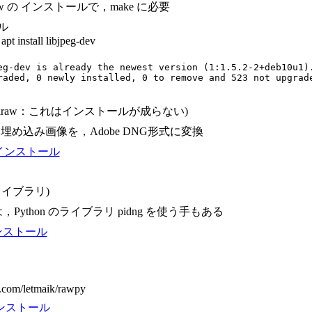
iraw の インストールで，make に必要
ル
apt install libjpeg-dev
eg-dev is already the newest version (1:1.5.2-2+deb10u1).
raded, 0 newly installed, 0 to remove and 523 not upgrad
＜ raspiraw：これはインストールが成らない)
埋め込み画像を，Adobe DNG形式に変換
w のインストール
 のライブラリ)
，Python のライブラリ pidng を使う手もある
インストール
b.com/letmaik/rawpy
インストール