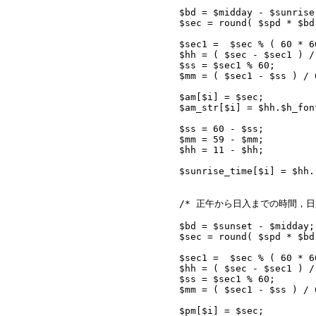
			$bd = $midday - $sunrise;

			$sec = round( $spd * $bd, 0 );

			$sec1 =  $sec % ( 60 * 60 );

			$hh = ( $sec - $sec1 ) / ( 60 * 60 );

			$ss = $sec1 % 60;

			$mm = ( $sec1 - $ss ) / 60;

			$am[$i] = $sec;

			$am_str[$i] = $hh.$h_font.$mm.$m_font.$ss.$s_font;

			$ss = 60 - $ss;

			$mm = 59 - $mm;

			$hh = 11 - $hh;

			$sunrise_time[$i] = $hh.":".$mm.":".$ss;

			/* 正午から日入までの時間，日入の時刻  ******/

			$bd = $sunset - $midday;

			$sec = round( $spd * $bd, 0 );

			$sec1 =  $sec % ( 60 * 60 );

			$hh = ( $sec - $sec1 ) / ( 60 * 60 );

			$ss = $sec1 % 60;

			$mm = ( $sec1 - $ss ) / 60;

			$pm[$i] = $sec;
