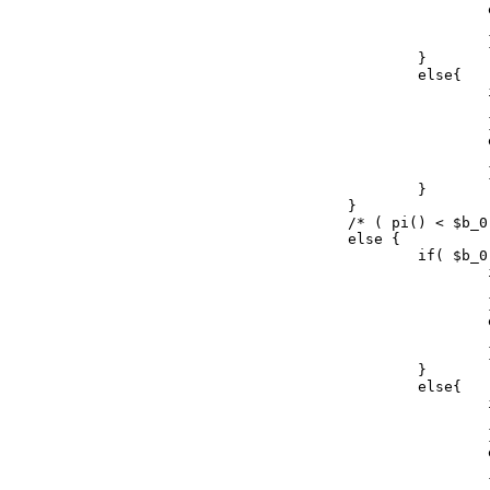
						else{

							$case = 11
						}

					}

					else{

						if( $i < $t_0[$j] ){

							$case = 12
						}

						else{

							$case = 12
						}

					}

				}

				/* ( pi() < $b_0[$j] ) && ( $b_0[$j] < 2 * pi() */

				else {

					if( $b_0[$j] <= 2 * pi() - $b[$j] ){

						if( $i < $t_0[$j] ){

							$case = 21
						}

						else{

							$case = 21
						}

					}

					else{

						if( $i < $t_pi[$j] ){

							$case = 22
						}

						else{

							$case = 22
						}
