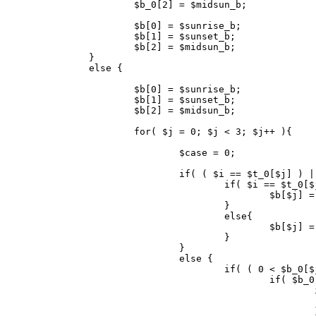
		$b_0[2] = $midsun_b;

		$b[0] = $sunrise_b;

		$b[1] = $sunset_b;

		$b[2] = $midsun_b;

	}

	else {

		$b[0] = $sunrise_b;

		$b[1] = $sunset_b;

		$b[2] = $midsun_b;

		for( $j = 0; $j < 3; $j++ ){

			$case = 0;

			if( ( $i == $t_0[$j] ) || ( $i == $t_pi[$j] ) ){

				if( $i == $t_0[$j] ){

					$b[$j] = 0;

				}

				else{

					$b[$j] = pi();

				}

			}

			else {

				if( ( 0 < $b_0[$j] ) && ( $b_0[$j] < pi() ) ){

					if( $b_0[$j] <= $b[$j] ){

						if( $i < $t_pi[$j] ){

							$case = 11
						}
