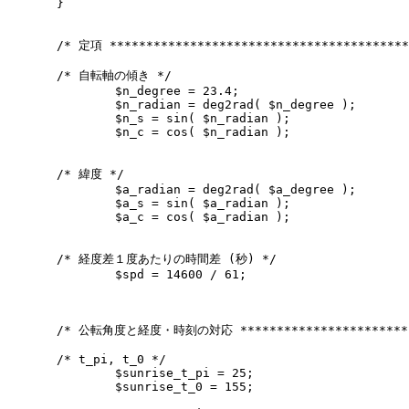
}

/* 定項 ******************************************
/* 自転軸の傾き */

	$n_degree = 23.4;

	$n_radian = deg2rad( $n_degree );

	$n_s = sin( $n_radian );

	$n_c = cos( $n_radian );

/* 緯度 */

	$a_radian = deg2rad( $a_degree );

	$a_s = sin( $a_radian );

	$a_c = cos( $a_radian );

/* 経度差１度あたりの時間差 (秒) */

	$spd = 14600 / 61;

/* 公転角度と経度・時刻の対応 ************************
/* t_pi, t_0 */

	$sunrise_t_pi = 25;

	$sunrise_t_0 = 155;
