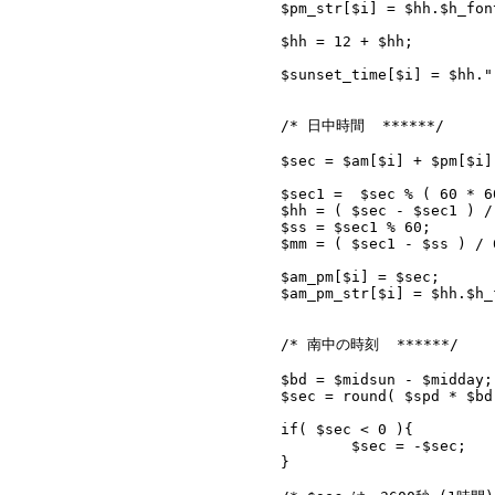
			$pm_str[$i] = $hh.$h_font.$mm.$m_font.$ss.$s_font;

			$hh = 12 + $hh;

			$sunset_time[$i] = $hh.":".$mm.":".$ss;

			/* 日中時間  ******/

			$sec = $am[$i] + $pm[$i];

			$sec1 =  $sec % ( 60 * 60 );

			$hh = ( $sec - $sec1 ) / ( 60 * 60 );

			$ss = $sec1 % 60;

			$mm = ( $sec1 - $ss ) / 60;

			$am_pm[$i] = $sec;

			$am_pm_str[$i] = $hh.$h_font.$mm.$m_font.$ss.$s_font;

			/* 南中の時刻  ******/

			$bd = $midsun - $midday;

			$sec = round( $spd * $bd, 0 );

			if( $sec < 0 ){

				$sec = -$sec;

			}
