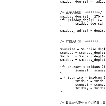
			$midsun_deg[$i] = rad2deg( $b[2] );

			/* 正午の経度  ********/

			$midday_deg[$i] = 270 + $i;

			if( $midday_deg[$i] >= 360 ){

				$midday_deg[$i] = $midday_deg[$i] - 360;

			}

			$midday_rad[$i] = deg2rad( $midday_deg[$i] );

			/* 時刻の計算  ******/

			$sunrise = $sunrise_deg[$i];

			$sunset = $sunset_deg[$i];

			$midsun = $midsun_deg[$i];

			$midday = $midday_deg[$i];

			if( $sunset < $midsun ){

				$sunset = $sunset + 360;

			}

			if( $sunrise > $midsun ){

				$midsun = $midsun + 360;

				$sunset = $sunset + 360;

				$midday = $midday + 360;

			}

			/* 日出から正午までの時間，日出の時刻  ******/
