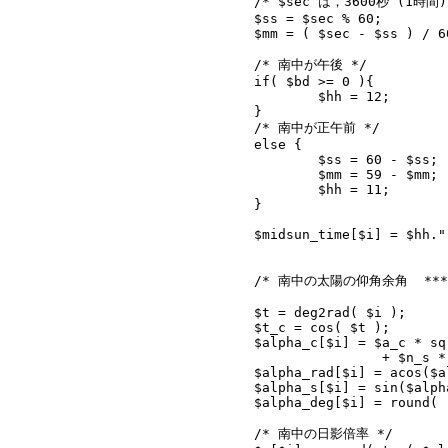
			/* $sec は，3600秒 (1時間) 未満 */

			$ss = $sec % 60;

			$mm = ( $sec - $ss ) / 60;

			/* 南中が午後 */

			if( $bd >= 0 ){

				$hh = 12;

			}

			/* 南中が正午前 */

			else {

				$ss = 60 - $ss;

				$mm = 59 - $mm;

				$hh = 11;

			}

			$midsun_time[$i] = $hh.":".$mm.":".$ss;

			/* 南中の太陽の仰角余角  ******/

			$t = deg2rad( $i );

			$t_c = cos( $t );

			$alpha_c[$i] = $a_c * sqrt( 1 - pow( $n_s, 2) * pow( $t_c, 2) ) 

					+ $n_s * $a_s * $t_c;

			$alpha_rad[$i] = acos($alpha_c[$i]);

			$alpha_s[$i] = sin($alpha_rad[$i]);

			$alpha_deg[$i] = round( rad2deg( $alpha_rad[$i] ), 1 );

			/* 南中の日影倍率 */
