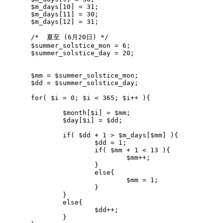
$m_days[10] = 31;

$m_days[11] = 30;

$m_days[12] = 31;

/*  夏至 (6月20日) */

$summer_solstice_mon = 6;

$summer_solstice_day = 20;

$mm = $summer_solstice_mon;

$dd = $summer_solstice_day;

for( $i = 0; $i < 365; $i++ ){

	$month[$i] = $mm;

	$day[$i] = $dd;

	if( $dd + 1 > $m_days[$mm] ){

		$dd = 1;

		if( $mm + 1 < 13 ){

			$mm++;

		}

		else{

			$mm = 1;

		}

	}

	else{

		$dd++;

	}
