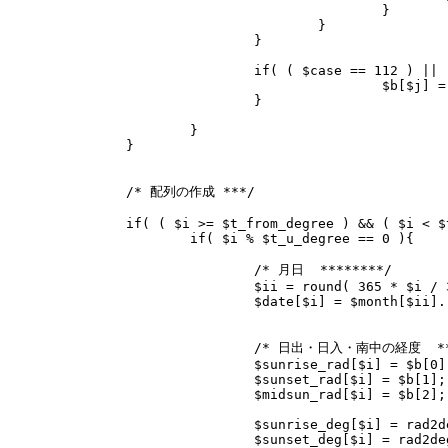
					}

				}

			}

			if( ( $case == 112 ) || ( $case == 121 ) || ( $case == 211 ) || ( $case == 222 ) ){

					$b[$j] = 2 * pi() - $b[$j];

			}

		}

	}

	/* 配列の作成 ***/

	if( ( $i >= $t_from_degree ) && ( $i < $t_to_degree ) ){

		if( $i % $t_u_degree == 0 ){

			/* 月日  ********/

			$ii = round( 365 * $i / 360, 0);

			$date[$i] = $month[$ii]."/".$day[$ii];

			/* 日出・日入・南中の経度  ********/

			$sunrise_rad[$i] = $b[0];

			$sunset_rad[$i] = $b[1];

			$midsun_rad[$i] = $b[2];

			$sunrise_deg[$i] = rad2deg( $b[0] );

			$sunset_deg[$i] = rad2deg( $b[1] );
