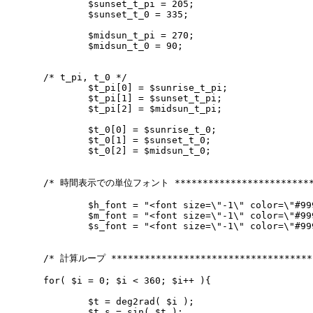
	$sunset_t_pi = 205;

	$sunset_t_0 = 335;

	$midsun_t_pi = 270;

	$midsun_t_0 = 90;

/* t_pi, t_0 */

	$t_pi[0] = $sunrise_t_pi;

	$t_pi[1] = $sunset_t_pi;

	$t_pi[2] = $midsun_t_pi;

	$t_0[0] = $sunrise_t_0;

	$t_0[1] = $sunset_t_0;

	$t_0[2] = $midsun_t_0;

/* 時間表示での単位フォント **************************
	$h_font = "<font size=\"-1\" color=\"#999999\">h</font>";

	$m_font = "<font size=\"-1\" color=\"#999999\">m</font>";

	$s_font = "<font size=\"-1\" color=\"#999999\">s</font>";

/* 計算ループ *************************************
for( $i = 0; $i < 360; $i++ ){

	$t = deg2rad( $i );

	$t_s = sin( $t );
