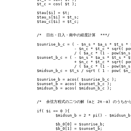
	$t_c = cos( $t );

	$tau[$i] = $t;

	$tau_s[$i] = $t_s;

	$tau_c[$i] = $t_c;

	/*  日出・日入・南中の経度計算  ***/

	$sunrise_b_c = ( - $n_s * $a_s * $t_s * $t_c 

			- $n_c * $t_c * sqrt( pow($a_c, 2) - pow($n_s * $t_c, 2) ) )

			/ ( $a_c * (1 - pow($n_s * $t_c, 2) ) );

	$sunset_b_c = ( - $n_s * $a_s * $t_s * $t_c 

			+ $n_c * $t_c * sqrt( pow($a_c, 2) - pow($n_s * $t_c, 2) ) )

			/ ( $a_c * (1 - pow($n_s * $t_c, 2) ) );

	$midsun_b_c = $t_s / sqrt ( 1 - pow( $n_s, 2 ) * pow( $t_c, 2 ) );

	$sunrise_b = acos( $sunrise_b_c );

	$sunset_b = acos( $sunset_b_c );

	$midsun_b = acos( $midsun_b_c );

	/*  余弦方程式の二つの解 (αと 2π－α) のうちから，適正な方を選択  ***/

	if( $i == 0 ){

		$midsun_b = 2 * pi() - $midsun_b;

		$b_0[0] = $sunrise_b;

		$b_0[1] = $sunset_b;
