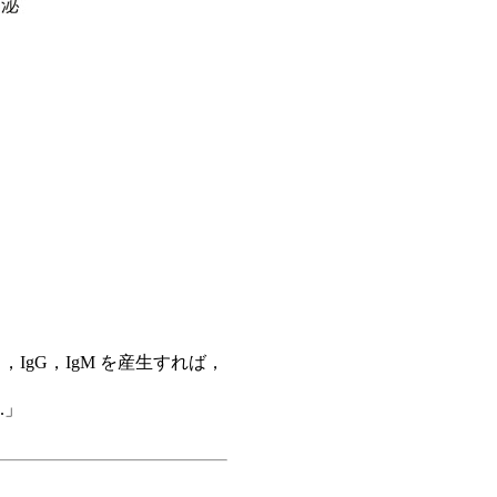
IgG，IgM を産生すれば，
.」