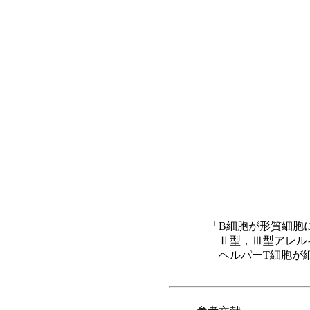
「
B細胞が形質細胞に
Ⅱ型，Ⅲ型アレル
ヘルパーT細胞が