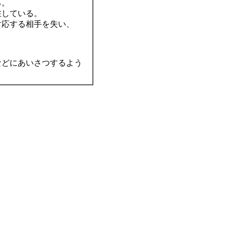
る。
在している。
対応する相手を失い、
などにあいさつするよう