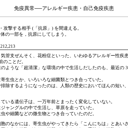
免疫異常──アレルギー疾患・自己免疫疾患
攻撃する相手 (「抗原」) を間違える。
身体の一部を，抗原にしてしまう。
212,213
、気管支ぜんそく、花粉症といった、いわゆるアレルギー性疾
年前のことだ。
のような「超清潔」な環境の中で生活しだしたのも、最近の 3
は寄生虫とか、いろいろな細菌類とつき合っていた。
排除するようになったのは、人類の歴史においてほんの短い、ここ
している遺伝子は、一万年前とまったく変化していない。
はジャングルの中で生活し、草原を走っていた。
生虫や細菌などの微生物とつき合っていたのだ。
細胞のなかには、寄生虫がやってきたら「こんにちは」とあい