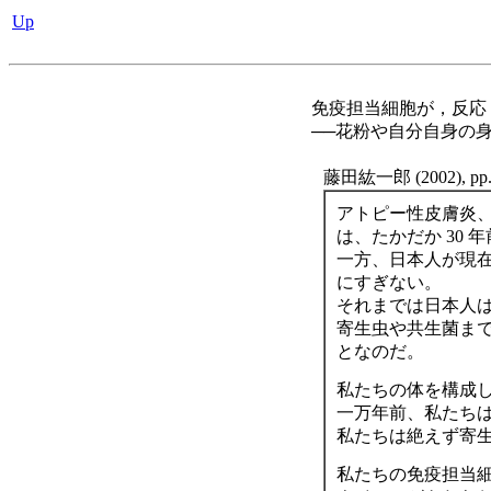
Up
免疫担当細胞が，反応・
──花粉や自分自身の
藤田紘一郎 (2002), pp.
アトピー性皮膚炎
は、たかだか 30 
一方、日本人が現在
にすぎない。
それまでは日本人
寄生虫や共生菌まで
となのだ。
私たちの体を構成
一万年前、私たち
私たちは絶えず寄
私たちの免疫担当