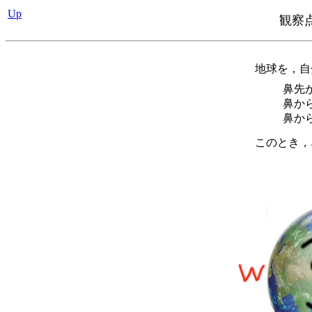
Up
観察
地球を，自
鼻先
鼻か
鼻か
このとき，