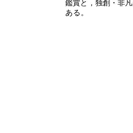
鑑賞と，独創・非
ある。