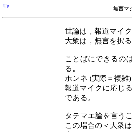
Up
無言マジ
世論は，報道マイ
大衆は，無言を択
ことばにできるのは，
る。
ホンネ (実際＝複雑
報道マイクに応じ
である。
タテマエ論を言う
この場合の＜大衆