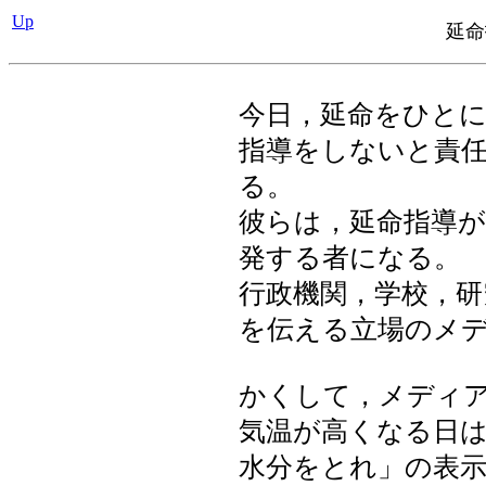
Up
延命
今日，延命をひと
指導をしないと責
る。
彼らは，延命指導
発する者になる。
行政機関，学校，研
を伝える立場のメ
かくして，メディ
気温が高くなる日
水分をとれ」の表