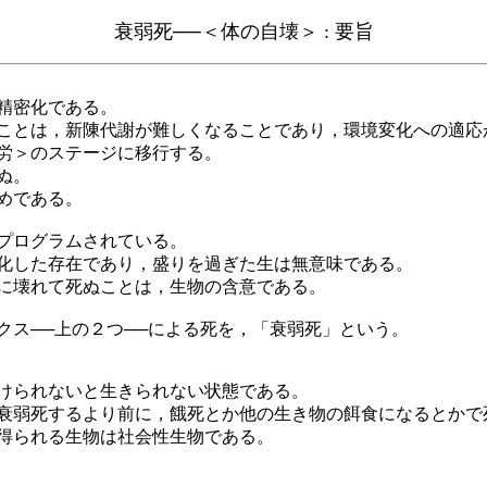
衰弱死──＜体の自壊＞ : 要旨
精密化である。
ことは，新陳代謝が難しくなることであり，環境変化への適応
労＞のステージに移行する。
ぬ。
めである。
プログラムされている。
化した存在であり，盛りを過ぎた生は無意味である。
に壊れて死ぬことは，生物の含意である。
クス──上の２つ──による死を，「衰弱死」という。
けられないと生きられない状態である。
衰弱死するより前に，餓死とか他の生き物の餌食になるとかで
得られる生物は社会性生物である。