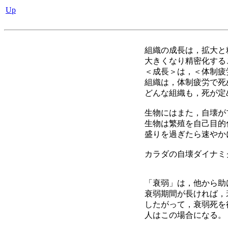
Up
組織の成長は，拡大と
大きくなり精密化する
＜成長＞は，＜体制疲
組織は，体制疲労で死
どんな組織も，死が定
生物にはまた，自壊が
生物は繁殖を自己目的
盛りを過ぎたら速やか
カラダの自壊ダイナミ
「衰弱」は，他から助
衰弱期間が長ければ，
したがって，衰弱死を
人はこの場合になる。