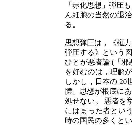
「赤化思想」弾圧
ん細胞の当然の退
る。
思想弾圧は，《権力
弾圧する》という
ひとが悪者論 (「
を好むのは，理解
しかし，日本の 2
體」思想が根底に
処せない。 悪者を
にはまった者とい
時の国民の多くと