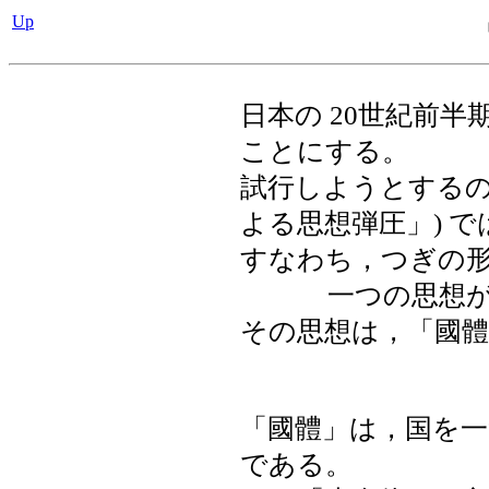
Up
日本の 20世紀前
ことにする。
試行しようとするの
よる思想弾圧」) 
すなわち，つぎの
一つの思想
その思想は，「國
「國體」は，国を
である。