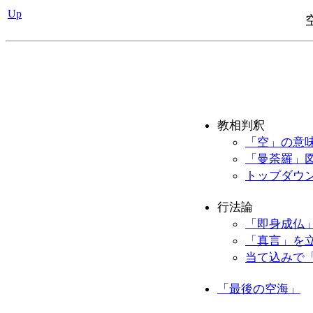
Up
教相判釈
「空」の意
「曼荼羅」
トップダウ
行法論
「即身成仏
「真言」を
当て込みで
「最後の空海」