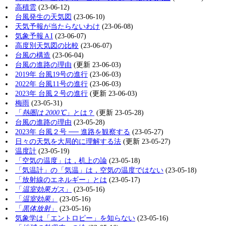
高積雲
(23-06-12)
台風発生の天気図
(23-06-10)
天気予報が当たらないわけ
(23-06-08)
気象予報ＡI
(23-06-07)
高度別天気図の比較
(23-06-07)
台風の構造
(23-06-04)
台風の進路の理由
(更新 23-06-03)
2019年 台風19号の進行
(23-06-03)
2022年 台風11号の進行
(23-06-03)
2023年 台風２号の進行
(更新 23-06-03)
梅雨
(23-05-31)
「
熱圏は 2000℃
」とは？
(更新 23-05-28)
台風の進路の理由
(23-05-28)
2023年 台風２号 ── 進路を観察する
(23-05-27)
日々の天気を大局的に理解する法
(更新 23-05-27)
温度計
(23-05-19)
「空気の温度」は，机上の論
(23-05-18)
「気温計」の「気温」は，空気の温度ではない
(23-05-18)
「放射線のエネルギー」とは
(23-05-17)
「
温室効果ガス
」
(23-05-16)
「
温室効果
」
(23-05-16)
「
黒体放射
」
(23-05-16)
気象学は「エントロピー」を知らない
(23-05-16)