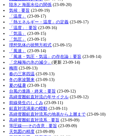
陸氷と海面水位の関係
(23-09-20)
気候 : 要旨
(23-09-19)
「温度」
(23-09-17)
「熱エネルギー・温度」の定義
(23-09-17)
「温度」: 要旨
(23-09-16)
「気温」
(23-09-15)
「気圧」
(23-09-15)
理想気体の状態方程式
(23-09-15)
「風速」
(23-09-14)
「風速・気圧・気温」の存在論：要旨
(23-09-14)
「北極海の氷の減少」
(更新 23-09-14)
梅雨
(23-09-13)
春の三寒四温
(23-09-13)
冬の寒波襲来
(23-09-13)
夏の猛暑
(23-09-13)
台風の進路・終末：要旨
(23-09-12)
高緯度圏鉛直対流の年サイクル
(23-09-12)
前線発生のしくみ
(23-09-11)
鉛直対流渦束の蠕動
(23-09-11)
高緯度圏鉛直対流系の地表から上層まで
(23-09-10)
高緯度圏鉛直対流系 : 要旨
(23-09-09)
等圧線──その含意 : 要旨
(23-09-09)
天気図の精度
(23-09-09)