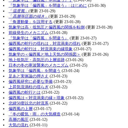
『気象学は「偏西風」を間違う』了
(23-01-30)
『気象学は「偏西風」を間違う』: はじめに
(23-01-30)
「
温度風
」
(更新 23-01-29)
「
高層等圧面の傾き
」
(更新 23-01-29)
「角運動量」を誤用する
(更新 23-01-28)
気象学は高・低気圧と偏西風の関係を転倒
(更新 23-01-28)
前線発生のメカニズム
(23-01-28)
『気象学は「偏西風」を間違う』
(更新 23-01-27)
偏西風の蛇行の揺れは，対流渦束の揺れ
(更新 23-01-27)
偏西風の蛇行は，対流渦束の縁現象
(23-01-27)
気象学の＜偏西風と地上天気の関係図＞
(更新 23-01-26)
地上低気圧・高気圧の上層追跡
(23-01-26)
日本の冬の寒波襲来のメカニズム
(23-01-25)
気象学は「偏西風」を間違う
(23-01-24)
足あと実体論の押さえ
(23-01-23)
偏西風研究に必要な準備
(23-01-23)
上昇気流渦柱の揺らぎ
(23-01-22)
偏西風の蛇行とは
(23-01-22)
偏西風は＜対流渦束の縁＞現象
(23-01-22)
北緯50度以北の対流系
(23-01-22)
偏西風の上層
(23-01-17)
「冬の暖気・雨」の大気構造
(23-01-14)
高層の風圧
(23-01-12)
大気の流れ
(23-01-11)