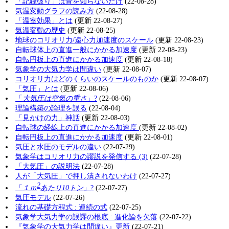
「記録破り」は昔を知らないだけ
(22-08-28)
気温変動グラフの読み方
(22-08-28)
「温室効果」とは
(更新 22-08-27)
気温変動の歴史
(更新 22-08-25)
地球のコリオリ力/遠心力加速度のスケール
(更新 22-08-23)
自転球体上の直進一般にかかる加速度
(更新 22-08-23)
自転円板上の直進にかかる加速度
(更新 22-08-18)
気象学の大気力学は間違い
(更新 22-08-07)
コリオリ力はどのくらいのスケールのものか
(更新 22-08-07)
「気圧」とは
(更新 22-08-06)
「
大気圧は空気の重さ
」?
(22-08-06)
理論構築の論理を誤る
(22-08-04)
「見かけの力」神話
(更新 22-08-03)
自転球の経線上の直進にかかる加速度
(更新 22-08-02)
自転円板上の直進にかかる加速度
(更新 22-08-01)
気圧と水圧のモデルの違い
(22-07-29)
気象学はコリオリ力の謬説を発信する (3)
(22-07-28)
「大気圧」の説明法
(22-07-28)
人が「大気圧」で押し潰されないわけ
(22-07-27)
2
「
１ｍ
あたり10トン
」?
(22-07-27)
気圧モデル
(22-07-26)
流れの基礎方程式 : 連続の式
(22-07-25)
気象学大気力学の誤謬の根底 : 進化論を欠落
(22-07-22)
『気象学の大気力学は間違い』更新
(22-07-21)