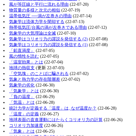
風が等圧線と平行に流れる理由
(22-07-20)
物質量の多様と次元の相似
(22-07-19)
温帯低気圧 ──渦が左巻きの理由
(22-07-14)
気象学は流体力学を閑却する
(22-07-13)
熱帯低気圧/台風の渦が左巻きである理由
(22-07-12)
気象学の大気理論は全滅
(22-07-10)
気象学はコリオリ力の謬説を発信する (2)
(22-07-08)
気象学はコリオリ力の謬説を発信する (1)
(22-07-08)
「鉛直渦度」
(22-07-05)
風の惰性を読む
(22-07-05)
「温室効果」とは
(22-07-04)
地球の熱収支
(更新 22-07-03)
「空気塊」のことばに騙される
(22-07-02)
気象と熱力学の存在階層差
(22-07-02)
気象学の劣化
(22-06-30)
「気象学」とは
(22-06-30)
「負の温度」
(22-06-29)
「気温」とは
(22-06-28)
統計力学が定義する「温度」は, なぜ温度か？
(22-06-28)
「温度」の定義
(22-06-27)
地球表面の直進運動にはたらくコリオリ力の計算
(22-06-26)
コリオリ力加速度
(22-06-26)
「気象」とは
(22-06-25)