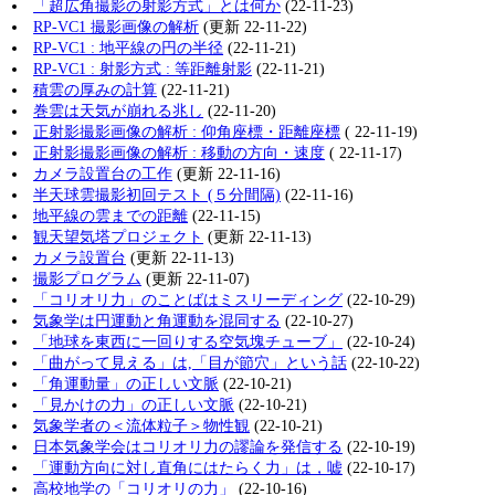
「超広角撮影の射影方式」とは何か
(22-11-23)
RP-VC1 撮影画像の解析
(更新 22-11-22)
RP-VC1 : 地平線の円の半径
(22-11-21)
RP-VC1 : 射影方式 : 等距離射影
(22-11-21)
積雲の厚みの計算
(22-11-21)
巻雲は天気が崩れる兆し
(22-11-20)
正射影撮影画像の解析 : 仰角座標・距離座標
( 22-11-19)
正射影撮影画像の解析 : 移動の方向・速度
( 22-11-17)
カメラ設置台の工作
(更新 22-11-16)
半天球雲撮影初回テスト (５分間隔)
(22-11-16)
地平線の雲までの距離
(22-11-15)
観天望気塔プロジェクト
(更新 22-11-13)
カメラ設置台
(更新 22-11-13)
撮影プログラム
(更新 22-11-07)
「コリオリ力」のことばはミスリーディング
(22-10-29)
気象学は円運動と角運動を混同する
(22-10-27)
「地球を東西に一回りする空気塊チューブ」
(22-10-24)
「曲がって見える」は,「目が節穴」という話
(22-10-22)
「角運動量」の正しい文脈
(22-10-21)
「見かけの力」の正しい文脈
(22-10-21)
気象学者の＜流体粒子＞物性観
(22-10-21)
日本気象学会はコリオリ力の謬論を発信する
(22-10-19)
「運動方向に対し直角にはたらく力」は，嘘
(22-10-17)
高校地学の「コリオリの力」
(22-10-16)