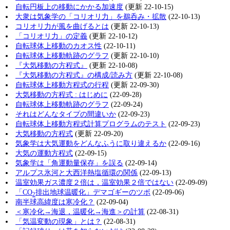
自転円板上の移動にかかる加速度
(更新 22-10-15)
大衆は気象学の「コリオリ力」を鵜呑み・拡散
(22-10-13)
コリオリ力が風を曲げるとは
(更新 22-10-13)
「コリオリ力」の定義
(更新 22-10-12)
自転球体上移動のカオス性
(22-10-11)
自転球体上移動軌跡のグラフ
(更新 22-10-10)
『大気移動の方程式』
(更新 22-10-08)
『大気移動の方程式』の構成/読み方
(更新 22-10-08)
自転球体上移動方程式の行程
(更新 22-09-30)
大気移動の方程式 : はじめに
(22-09-28)
自転球体上移動軌跡のグラフ
(22-09-24)
それはどんなタイプの間違いか
(22-09-23)
自転球体上移動方程式計算プログラムのテスト
(22-09-23)
大気移動の方程式
(更新 22-09-20)
気象学は大気運動をどんなふうに取り違えるか
(22-09-16)
大気の運動方程式
(22-09-15)
気象学は「角運動量保存」を誤る
(22-09-14)
アルプス氷河と大西洋熱塩循環の関係
(22-09-13)
温室効果ガス濃度２倍は，温室効果２倍ではない
(22-09-09)
「CO
排出地球温暖化」デマゴギーのツボ
(22-09-06)
2
南半球高緯度は寒冷化？
(22-09-04)
＜寒冷化→海退，温暖化→海進＞の計算
(22-08-31)
「気温変動の現象」とは？
(22-08-31)