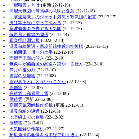
「層積雲」とは
(更新 22-12-19)
高層天気図の等高線の意味と含意
(22-12-18)
「寒波襲来」のジェット気流と寒気団の配置
(22-12-17)
風は等圧線に沿って流れる
(22-12-15)
寒波襲来を予告する天気図
(22-12-15)
偏西風と前線の関係
(22-12-14)
視直径計測定規
(2022-12-13)
温暖前線通過・寒冷前線接近の空模様
(2022-12-13)
＜偏西風＝川＞の土手
(22-12-10)
高層等圧面の傾き
(22-12-10)
気象学が偏西風の高速を説明する仕方
(22-12-10)
満月の後の月
(22-12-10)
雪雲の乱層雲
(22-12-08)
雲があるとはどういうことか
(22-12-08)
高層雲
(22-12-07)
高積雲→高層雲→雪
(22-12-06)
層積雲
(更新 22-12-06)
高層天気図解析作業机
(更新 22-12-05)
温暖前線の通過
(22-12-03)
地平線までの距離
(22-12-02)
層積雲
(22-12-01)
天気図解析作業机
(22-11-27)
超広角撮影画像を地平線で切り抜く
(22-11-24)