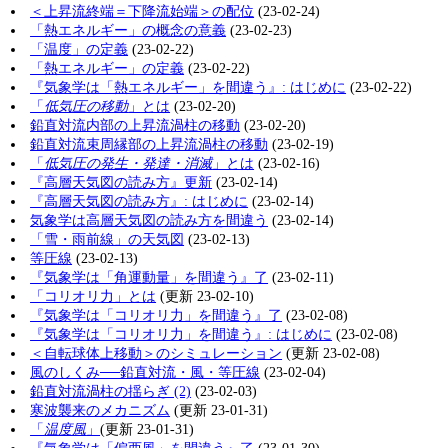
＜上昇流終端＝下降流始端＞の配位
(23-02-24)
「熱エネルギー」の概念の意義
(23-02-23)
「温度」の定義
(23-02-22)
「熱エネルギー」の定義
(23-02-22)
『気象学は「熱エネルギー」を間違う』: はじめに
(23-02-22)
「
低気圧の移動
」とは
(23-02-20)
鉛直対流内部の上昇流渦柱の移動
(23-02-20)
鉛直対流束周縁部の上昇流渦柱の移動
(23-02-19)
「
低気圧の発生・発達・消滅
」とは
(23-02-16)
『高層天気図の読み方』更新
(23-02-14)
『高層天気図の読み方』: はじめに
(23-02-14)
気象学は高層天気図の読み方を間違う
(23-02-14)
「雪・雨前線」の天気図
(23-02-13)
等圧線
(23-02-13)
『気象学は「角運動量」を間違う』了
(23-02-11)
「コリオリ力」とは
(更新 23-02-10)
『気象学は「コリオリ力」を間違う』了
(23-02-08)
『気象学は「コリオリ力」を間違う』: はじめに
(23-02-08)
＜自転球体上移動＞のシミュレーション
(更新 23-02-08)
風のしくみ──鉛直対流・風・等圧線
(23-02-04)
鉛直対流渦柱の揺らぎ (2)
(23-02-03)
寒波襲来のメカニズム
(更新 23-01-31)
「
温度風
」
(更新 23-01-31)