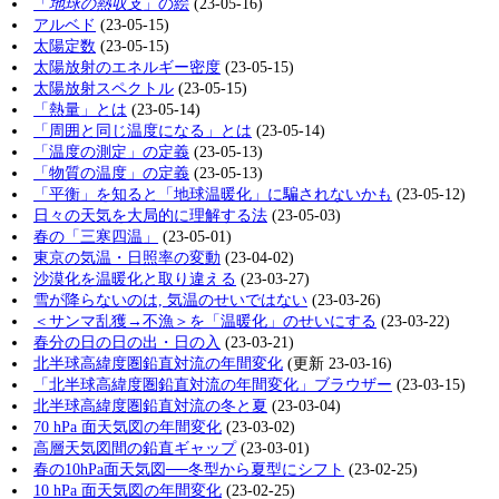
「
地球の熱収支
」の絵
(23-05-16)
アルベド
(23-05-15)
太陽定数
(23-05-15)
太陽放射のエネルギー密度
(23-05-15)
太陽放射スペクトル
(23-05-15)
「熱量」とは
(23-05-14)
「周囲と同じ温度になる」とは
(23-05-14)
「温度の測定」の定義
(23-05-13)
「物質の温度」の定義
(23-05-13)
「平衡」を知ると「地球温暖化」に騙されないかも
(23-05-12)
日々の天気を大局的に理解する法
(23-05-03)
春の「三寒四温」
(23-05-01)
東京の気温・日照率の変動
(23-04-02)
沙漠化を温暖化と取り違える
(23-03-27)
雪が降らないのは, 気温のせいではない
(23-03-26)
＜サンマ乱獲→不漁＞を「温暖化」のせいにする
(23-03-22)
春分の日の日の出・日の入
(23-03-21)
北半球高緯度圏鉛直対流の年間変化
(更新 23-03-16)
「北半球高緯度圏鉛直対流の年間変化」ブラウザー
(23-03-15)
北半球高緯度圏鉛直対流の冬と夏
(23-03-04)
70 hPa 面天気図の年間変化
(23-03-02)
高層天気図間の鉛直ギャップ
(23-03-01)
春の10hPa面天気図──冬型から夏型にシフト
(23-02-25)
10 hPa 面天気図の年間変化
(23-02-25)