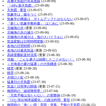
高層天気図の等高度線
(23-09-09)
「○hPa 面天気図」
(23-09-08)
天気図 : 要旨
(23-09-07)
気象学は，嘘をつく
(23-09-07)
気象学の構築は，ボトムアップとはならない
(23-09-07)
『新しい気象学教科書』: はじめに
(23-09-06)
北極海の氷
(更新 23-09-06)
北極海の氷の減少
(23-09-06)
北極海の氷減少は，負のスパイラルに
(23-09-05)
気温変動は日照時間変動
(23-09-02)
各地の日照時間
(23-09-02)
各地の日最高気温
(更新 23-09-02)
高緯度圏鉛直対流系
(更新 23-08-30)
洗脳 :「
こんな暑さは経験したことがない！
」
(23-08-30)
＜北海道の夏の猛暑＞の大気構造
(23-08-30)
積雲
(更新 23-08-28)
積雲
(23-08-24)
夕焼けと虹
(23-08-18)
猛暑日の天気図
(23-07-30)
気温と日照率の関係
(更新 23-07-21)
梅雨時の「線状降雨帯」
(23-07-04)
「天気予報は当たらない」の実際例
(23-06-19)
「CO
排出地球温暖化」の政治利用 : 要旨
(23-06-18)
2
梅雨時の「激しい雨・雷雨・突風」予報の天気図
(23-06-15)