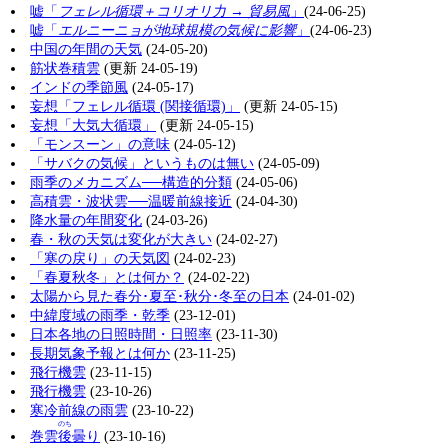
嘘「
フェレル循環＋コリオリ力 → 貿易風
」
(24-06-25)
嘘「
エルニーニョが地球規模の気候に影響
」
(24-06-23)
中国の年間の天気
(24-05-20)
筋状巻積雲
(更新 24-05-19)
インドの季節風
(24-05-17)
妄想「フェレル循環 (関接循環)」
(更新 24-05-15)
妄想「大気大循環」
(更新 24-05-15)
「モンスーン」の意味
(24-05-12)
「サバクの気候」というものは無い
(24-05-09)
雨季のメカニズム──構造的分類
(24-05-06)
高積雲・波状雲──温暖前線接近
(24-04-30)
降水量の年間変化
(24-03-26)
春・秋の天気は変化が大きい
(24-02-27)
「寒の戻り」の天気図
(24-02-23)
「春夏秋冬」とは何か？
(24-02-22)
太陽から見た春分･夏至･秋分･冬至の日本
(24-01-02)
中緯度域の雨季・乾季
(23-12-01)
日本各地の日照時間・日照率
(23-11-30)
長期気象予報とは何か
(23-11-25)
飛行機雲
(23-11-15)
飛行機雲
(23-10-26)
寒冷前線の雨雲
(23-10-22)
のち
巻雲
後
曇り
(23-10-16)