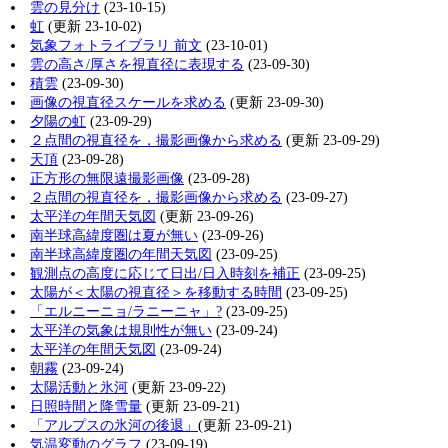
雲の見分け
(23-10-15)
虹
(更新 23-10-02)
気象フォトライブラリ 前文
(23-10-01)
雲の高さ/厚さを視直径に表現する
(23-09-30)
積雲
(23-09-30)
画像の視直径スケールを求める
(更新 23-09-30)
夕陽の虹
(23-09-29)
２点間の視直径を，撮影画像から求める
(更新 23-09-29)
天頂
(23-09-28)
正方形の無限遠撮影画像
(23-09-28)
２点間の視直径を，撮影画像から求める
(23-09-27)
太平洋の年間天気図
(更新 23-09-26)
南半球高緯度圏は夏が無い
(23-09-26)
南半球高緯度圏の年間天気図
(23-09-25)
観測点の高度に応じて日出/日入時刻を補正
(23-09-25)
太陽が＜太陽の視直径＞を移動する時間
(23-09-25)
「エルニーニョ/ラニーニャ」?
(23-09-25)
太平洋の気象は規則性が無い
(23-09-24)
太平洋の年間天気図
(23-09-24)
朝霧
(23-09-24)
太陽活動と氷河
(更新 23-09-22)
日照時間と降雪量
(更新 23-09-21)
「アルプスの氷河の後退」
(更新 23-09-21)
気温変動のグラフ
(23-09-19)