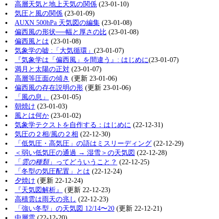
高層天気と地上天気の関係
(23-01-10)
気圧と風の関係
(23-01-09)
AUXN 500hPa 天気図の編集
(23-01-08)
偏西風の形状──幅と厚さの比
(23-01-08)
偏西風とは
(23-01-08)
気象学の嘘 :「大気循環」
(23-01-07)
『気象学は「偏西風」を間違う』: はじめに
(23-01-07)
満月と太陽の正対
(23-01-07)
高層等圧面の傾き
(更新 23-01-06)
偏西風の存在説明の形
(更新 23-01-06)
「風の息」
(23-01-05)
朝焼け
(23-01-03)
風とは何か
(23-01-02)
気象学テクストを自作する：はじめに
(22-12-31)
気圧の２相/風の２相
(22-12-30)
「低気圧・高気圧」の語はミスリーディング
(22-12-29)
＜弱い低気圧の通過 → 湿雪＞の天気図
(22-12-28)
「
雲の種類
」ってどういうこと？
(22-12-25)
「冬型の気圧配置」とは
(22-12-24)
夕焼け
(更新 22-12-24)
『天気図解析』
(更新 22-12-23)
高積雲は雨天の兆し
(22-12-23)
「強い冬型」の天気図 12/14〜20
(更新 22-12-21)
中層雲
(22-12-20)