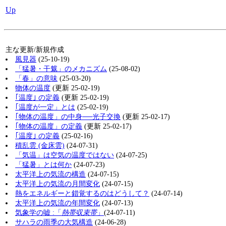
Up
主な更新/新規作成
風見器
(25-10-19)
「猛暑・干魃」のメカニズム
(25-08-02)
「春」の意味
(25-03-20)
物体の温度
(更新 25-02-19)
｢温度｣ の定義
(更新 25-02-19)
｢温度が一定」とは
(25-02-19)
｢物体の温度」の中身──光子交換
(更新 25-02-17)
｢物体の温度」の定義
(更新 25-02-17)
｢温度｣ の定義
(25-02-16)
積乱雲 (金床雲)
(24-07-31)
「気温」は空気の温度ではない
(24-07-25)
「猛暑」とは何か
(24-07-23)
太平洋上の気流の構造
(24-07-15)
太平洋上の気流の月間変化
(24-07-15)
熱をエネルギーと錯覚するのはどうして？
(24-07-14)
太平洋上の気流の年間変化
(24-07-13)
気象学の嘘 :「
熱帯収束帯
」
(24-07-11)
サハラの雨季の大気構造
(24-06-28)