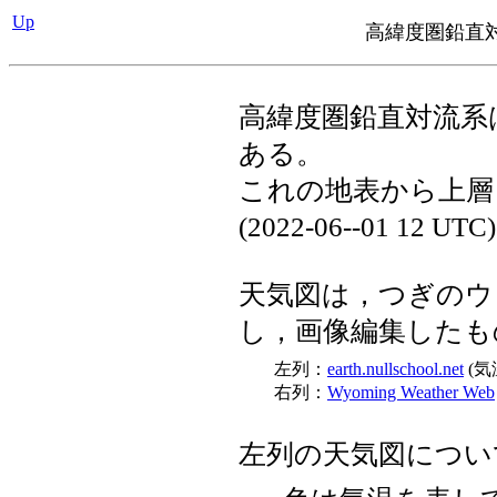
Up
高緯度圏鉛直
高緯度圏鉛直対流系
ある。
これの地表から上層
(2022-06--01 12 
天気図は，つぎのウ
し，画像編集したも
左列：
earth.nullschool.net
(気
右列：
Wyoming Weather Web
左列の天気図につい