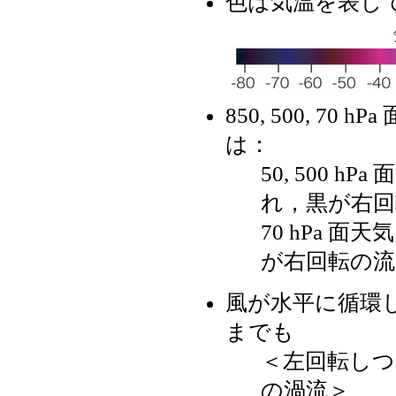
色は気温を表し
850, 500, 7
は：
50, 500 
れ，黒が右回
70 hPa 
が右回転の流
風が水平に循環
までも
＜左回転しつ
の渦流＞