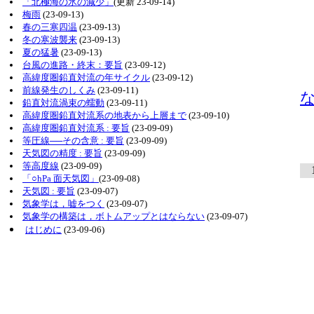
「北極海の氷の減少」
(更新 23-09-14)
梅雨
(23-09-13)
0
春の三寒四温
(23-09-13)
冬の寒波襲来
(23-09-13)
夏の猛暑
(23-09-13)
台風の進路・終末：要旨
(23-09-12)
0
高緯度圏鉛直対流の年サイクル
(23-09-12)
前線発生のしくみ
(23-09-11)
鉛直対流渦束の蠕動
(23-09-11)
高緯度圏鉛直対流系の地表から上層まで
(23-09-10)
0
高緯度圏鉛直対流系 : 要旨
(23-09-09)
等圧線──その含意 : 要旨
(23-09-09)
天気図の精度 : 要旨
(23-09-09)
等高度線
(23-09-09)
1
「○hPa 面天気図」
(23-09-08)
天気図 : 要旨
(23-09-07)
1
気象学は，嘘をつく
(23-09-07)
気象学の構築は，ボトムアップとはならない
(23-09-07)
はじめに
(23-09-06)
1