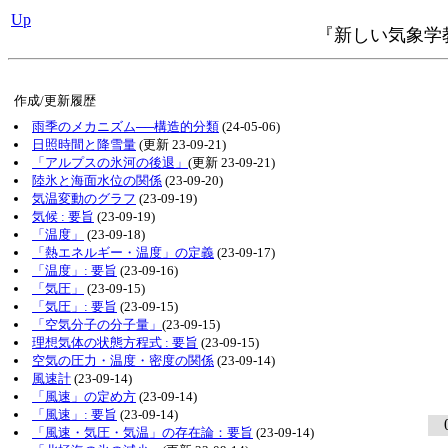
Up
『新しい気象学
作成/更新履歴
雨季のメカニズム──構造的分類
(24-05-06)
日照時間と降雪量
(更新 23-09-21)
「アルプスの氷河の後退」
(更新 23-09-21)
陸氷と海面水位の関係
(23-09-20)
気温変動のグラフ
(23-09-19)
気候 : 要旨
(23-09-19)
「温度」
(23-09-18)
「熱エネルギー・温度」の定義
(23-09-17)
「温度」: 要旨
(23-09-16)
「気圧」
(23-09-15)
「気圧」: 要旨
(23-09-15)
「空気分子の分子量」
(23-09-15)
理想気体の状態方程式 : 要旨
(23-09-15)
空気の圧力・温度・密度の関係
(23-09-14)
風速計
(23-09-14)
「風速」の定め方
(23-09-14)
「風速」: 要旨
(23-09-14)
0
「風速・気圧・気温」の存在論：要旨
(23-09-14)