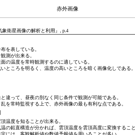
赤外画像
象衛星画像の解析と利用』, p.4
分布を表している。
な観測が出来る。
表面の温度を常時観測するのに適している。
低いところを明るく、温度の高いところを暗く画像化しである
像と違って、昼夜の別なく同じ条件で観測が可能である。
う乱を常時監視する上で、赤外画像の最も有利な点である。
測
雲頂温度を知ることが出来る。
気温の鉛直構造が分かれば、雲頂温度を雲頂高度に変換するこ
推定には、客観解析値や数値予報値を用いることが多い。