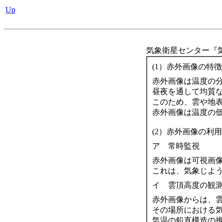
Up
気象衛星センター『気
(1）赤外画像の特徴
赤外画像は温度の
昼夜を通して均質
このため、雲や地
赤外画像は温度の
(2）赤外画像の利用
ア 常時監視
赤外画像は可視画
これは、気象じよ
イ 雲頂高度の観
赤外画像からは、
その場所における
気温の鉛直構造の