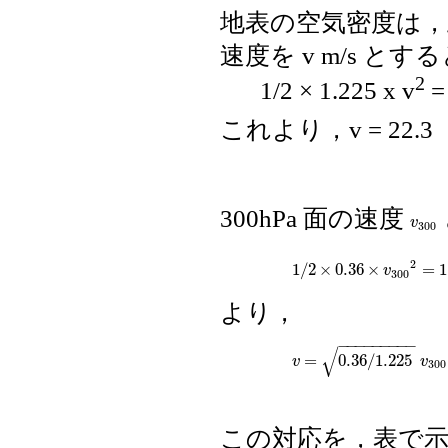
地表の空気密度は，上の
速度を v m/s と
2
1/2 × 1.225 x v
=
これより，v = 22.3
300hPa 面の速度
v
300
v
300
2
1
/
2
×
0.36
×
=
1
1
/
2
×
0.36
×
v
300
2
=
1
/
2
v
300
より，
−
−
−
−
−
−
−
−
−
√
=
0.36
/
1.225
v
=
0.36
/
1.225
v
300
=
0.
v
v
300
この対応を，表で