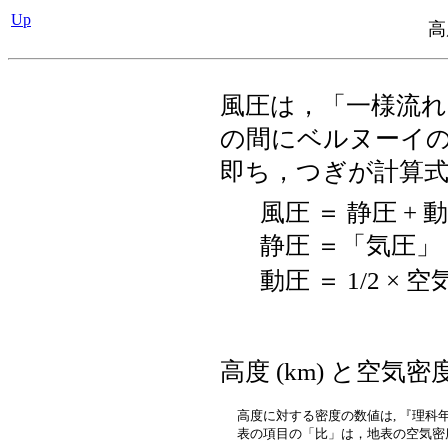
Up
高
風圧は，「一様流
の間にベルヌーイ
即ち，つぎが計算
風圧 ＝ 静圧 + 
静圧 ＝「気圧」
動圧 ＝ 1/2 × 
高度 (km) と空気密度 
高度に対する密度の数値は, 『理科
表の項目の「比」は，地表の空気密