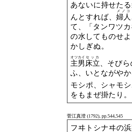
あないに持せたる
メノコ
んとすれば、
婦人
て、「タンワツカ
の水してものせよ
かしぎぬ。
オツカイ
セッカ
主男
床立
、そびら
ふ、いとながやか
モシポ、シャモシ
をもまぜ掛たり。
菅江真澄 (1792), pp.544,545
フヰトシナヰの浜