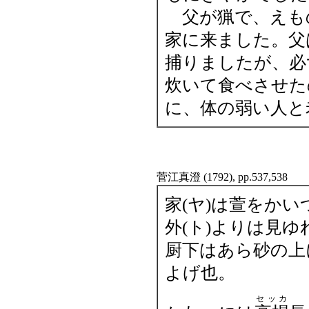
父が猟で、えも
家に来ました。父
捕りましたが、必
炊いて食べさせた
に、体の弱い人と
菅江真澄 (1792), pp.537,538
家(ヤ)は萱をか
外(ト)よりは見
厨下はあら砂の上
よげ也。
セッカ