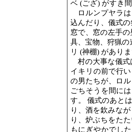
ベ (ござ) がす
ロルンプヤラは
込んだり、儀式の
窓で、窓の左手の
具、宝物、狩猟の
リ (神棚) があり
村の大事な儀式
イキリの前で行い
の男たちが、ロル
ごちそうを間には
す。 儀式のあと
り、酒を欽みなが
り、炉ぶちをたた
もにぎやかでした