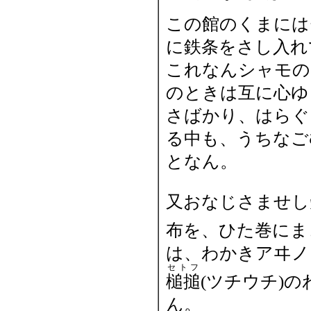
この館のくまには
に鉄条をさし入れ
これなんシャモの
のときは互に心ゆ
さばかり、はらぐ
る中も、うちなご
となん。
又おなじさませし
布を、ひた巻にま
は、わかきアヰノ
セトフ
槌搥
(ツチウチ)
ん。