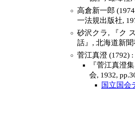
高倉新一郎 (197
一法規出版社, 19
砂沢クラ, 『ク
話』, 北海道新聞社,
菅江真澄 (1792
『菅江真澄集 
会, 1932, pp.3
国立国会