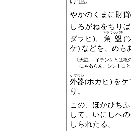
げ也。
やかのくまに財貨
しろがねをちりば
キラウシバチ
ダラヒ)、
角盥
(
ケ) などを、め
〔
天註──イチンケとは亀
にやあらん。シントコと
ケマウシ
外器
(ホカヒ) 
り。
この、ほかひちふ
して、いにしへの
しられたる。