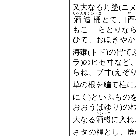
又大なる丹塗(ニヌ
サケカルシントコ
ヤ
酒造桶
とて、
[酉
もこゝ らとりな
ひて、おほきやか
海獺(トド)の胃
ラ)のヒセヰなど
らね、ブヰ(えぞ
草の根を編て柱に
にく)といふもの
おおうぱゆり)の
シントコ
大なる
酒樽
に入れ
さタの糧とし、鹿