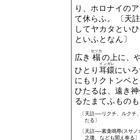
り、ホロナイのア
て休らふ。 〔天
してヤカタといひ
といふとなん〕
セツカ
広き
榻
の上に、
インガレ
ひとり
耳鐶
にいろ
にもリクトンベと
ひたるは、遠き神
るたまてふものも
〔
天註──リクチ、ルクチ
たる〕
〔
天註──素戔鳴尊(スサノ
之瓊、なども聞え奉る〕