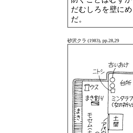
だむしろを壁にめ
だ。
砂沢クラ (1983), pp.28,29