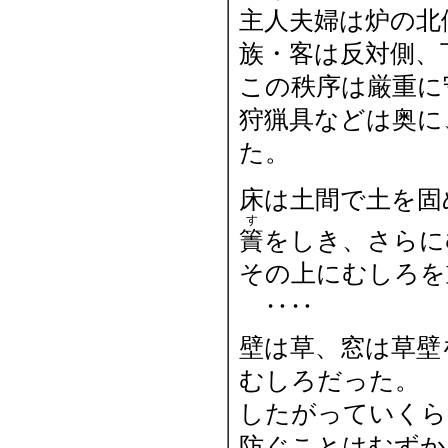
主人夫婦は炉の北
族・客は反対側、
この秩序は厳重に
狩猟具などは奥に
た。
床は土間で土を固
す
簀
をしき、さらに
その上にむしろ
‥‥
壁は草、窓は草壁
むしろだった。
したがっていくら
防ぐことはむずか