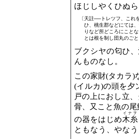
ほじしやくひぬら
〔
天註──トレツフ、これ
ひ、桃生郡などにては、
りなど所どころにことな
とは根を制し団丸のごと
ブクシヤの匂ひ、
んものなし。
この家財(タカラ)
(イルカ)の頭を
戸の上におし立、
骨、又こと魚の尾
イナヲ
の器をはじめ
木糸
ともなう、やなう