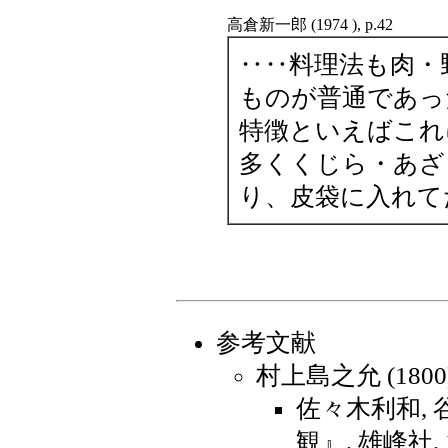
高倉新一郎 (1974 ), p.42
‥‥料理法も肉・
ものが普通であっ
特徴といえばこれ
多くくじら・あざ
り、皮袋に入れて
参考文献
村上島之允 (180
佐々木利和, 
観』, 雄峰社, 