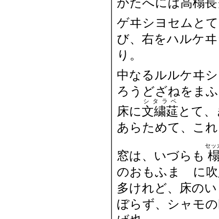
かたへには
高榻
長
ゲヰシヨセムとて
び、右をハルケヰ
り。
中なるルルケヰシ
ろうどざねをまふ
シタラペ
床に
文繍莚
とて、
あらためて、これ
セッ
窓は、いづらも
のおもふまゝに吹
多けれど、床のい
ぼらず、シャモの