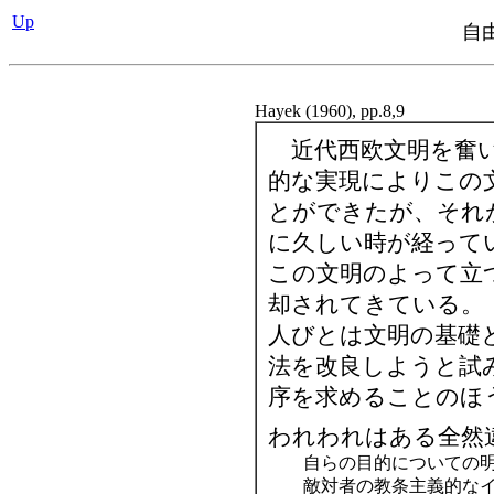
Up
自
Hayek (1960), pp.8,9
近代西欧文明を奮い
的な実現によりこの
とができたが、それ
に久しい時が経って
この文明のよって立
却されてきている。
人びとは文明の基礎
法を改良しようと試
序を求めることのほ
われわれはある全然
自らの目的についての
敵対者の教条主義的な