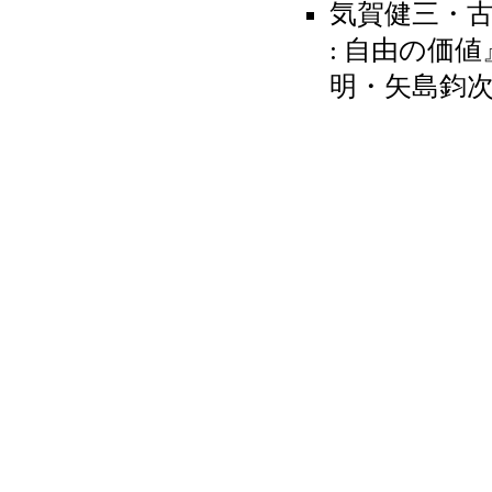
気賀健三・古賀
: 自由の価値』(
明・矢島鈞次 [