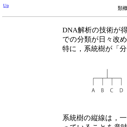
Up
類
DNA解析の技術が
での分類が日々改
特に，系統樹が「
系統樹の縦線は，