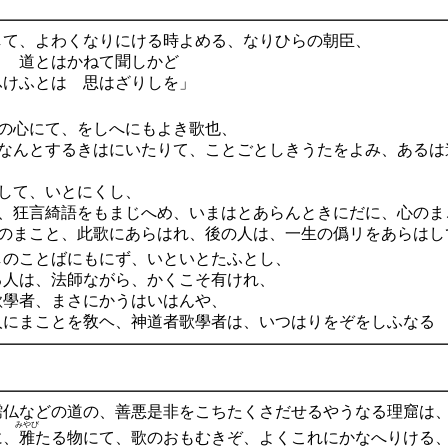
して、よわくなりにける時よめる、なりひらの朝臣、
道とはかねて聞しかど
は 思はざりしを」
の心にて、をしへにもよき歌也、
なんとするきはにいたりて、ことごとしきうたをよみ、あるは
して、いとにくし、
、狂言綺語をもまじへめ、いまはとあらんときにだに、心のま
のまこと、此歌にあらはれ、後の人は、一生の僞リをあらはし
しのことばにもにず、いといとたふとし、
る人は、法師ながら、かくこそ有けれ、
歌學者、まさにかうはいはんや、
人にまことを敎ヘ、神道者歌學者は、いつはりをぞをしふなる
儒仏などの道の、善悪是非をこちたくさだせるやうなる理窟は
みやび
に、
雅
たる物にて、歌のおもむきぞ、よくこれにかなへりける