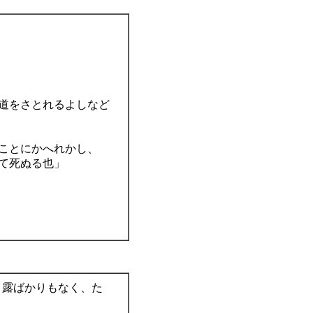
道をさとれるよしなど
ことにかへれかし、
て死ぬる也」
、露ばかりもなく、たゞ
、