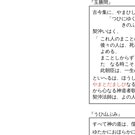
『玉勝間』
古今集に、やまひ
「つひにゆく 
きのふけふと
契沖いはく、
「
これ人のまこと
後々の人は、死
よめる、
まことしからず
たゞなる時こそ
此朝臣は、一生
といへるは、ほう
やまとだましひ
な
から心なる神道者
契沖法師は、よの
『うひ山ぶみ』
すべて神の道は、
ゆたかにおほらか