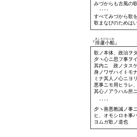
みづからも古風の
‥‥
すべてみづから歌
歌まなびのためは
あしわけおぶね
『
排蘆小船
』
歌ノ本体、政治ヲ
夕ヽ心ニ思フ事ヲ
其内ニ 政ノタス
身ノワザハイトモ
ミナ其人ノ心ニヨ
悪事ニモ用ヒラレ
其心ノアラハル所
‥‥
夕ヽ善悪教誡ノ事
ヒ、オモシロキ事
ヨムガ歌ノ道也