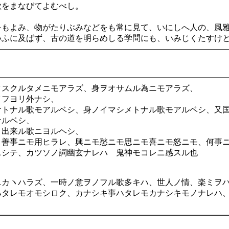
歌をまなびてよむべし。
をもよみ、物がたりぶみなどをも常に見て、いにしへ人の、風
いふに及ばず、古の道を明らめしる学問にも、いみじくたすけ
タスクルタメニモアラズ、身ヲオサムル為ニモアラズ、
イフヨリ外ナシ、
ケトナル歌モアルベシ、身ノイマシメトナル歌モアルベシ、又
ナルベシ、
リ出来ル歌ニヨルヘシ、
、善事ニモ用ヒラレ、興ニモ愁ニモ思ニモ喜ニモ怒ニモ、何事
ニシテ、カツソノ詞幽玄ナレハ 鬼神モコレニ感スル也
ニカヽハラズ、一時ノ意ヲノフル歌多キハ、世人ノ情、楽ミヲ
ハタレモオモシロク、カナシキ事ハタレモカナシキモノナレハ