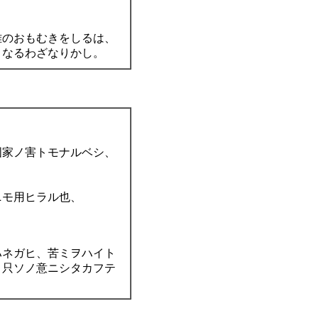
雅のおもむきをしるは、
となるわざなりかし。
国家ノ害トモナルベシ、
ニモ用ヒラル也、
ハネガヒ、苦ミヲハイト
、只ソノ意ニシタカフテ