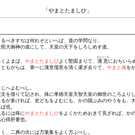
「やまとたましひ」
よるべきすぢは何れぞといへば、道の学問なり。
天照大御神の道にして、天皇の天下をしろしめす道。
からごころ
早くよまば、
やまとたましひ
よく堅固まりて、
漢意
におちいら
すともがらは、第一に漢意儒意を清く濯ぎ去りて、
やまと魂
を
まじへよむべし。
漢文を借りて記され、殊に孝徳天皇天智天皇の御世のころより
たるが多ければ、史どもをよむにも、かの国ぶみのやうをも、
れば也。
見るには殊に
やまとたましひ
をよくかためおきて見ざれば、か
此心得肝要也。
とく、二典の次には万葉集をよく万ぶべし。