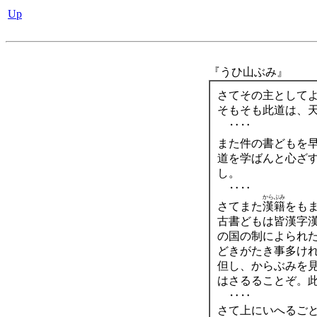
Up
『うひ山ぶみ』
さてその主として
そもそも此道は、
‥‥
また件の書どもを
道を学ばんと心ざ
し。
‥‥
からぶみ
さてまた
漢籍
をも
古書どもは皆漢字
の国の制によられ
どきがたき事多け
但し、からぶみを
はさるることぞ。
‥‥
さて上にいへるご