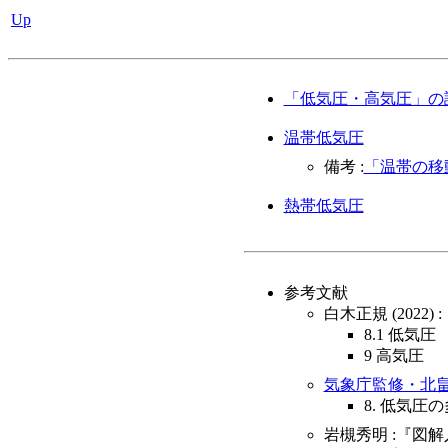
Up
「低気圧・高気圧」の
温帯低気圧
備考 :
「温帯の移
熱帯低気圧
参考文献
白木正規 (2022)
8.1 低気圧
9 高気圧
気象庁監修・北畠尚
8. 低気圧
岩槻秀明 :『図解