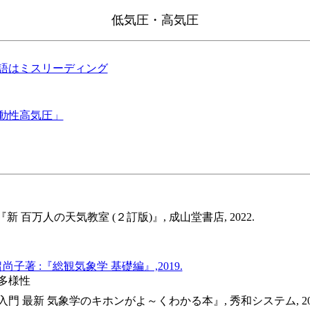
低気圧・高気圧
語はミスリーディング
動性高気圧」
 :『新 百万人の天気教室 (２訂版)』, 成山堂書店, 2022.
子著 :『総観気象学 基礎編』,2019.
の多様性
入門 最新 気象学のキホンがよ～くわかる本』, 秀和システム, 201