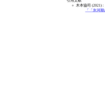
引用文献
木本協司 (2021) :
「「氷河期が来