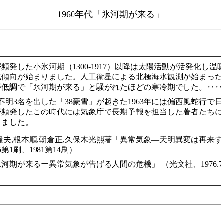
1960年代「氷河期が来る」
発した小氷河期（1300-1917）以降は太陽活動が活発化し温暖
傾向が始まりました。人工衛星による北極海氷観測が始まった19
が低調で「氷河期が来る」と騒がれたほどの寒冷期でした。‥
不明3名を出した「38豪雪」が起きた1963年には偏西風蛇行
が頻発したこの時代には気象庁で長期予報を担当した著者たち
りました。
隆夫,根本順,朝倉正,久保木光熙著「異常気象―天明異変は再来
第1刷、1981第14刷）
期が来るー異常気象が告げる人間の危機」 （光文社、1976.7.30第