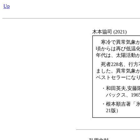
Up
木本協司 (2021)
寒冷で異常気象が頻
頃からは再び低温化
年代は、太陽活動
死者228名、行方
ました。異常気象
ベストセラーにな
・
和田英夫,安藤
バックス、1965
・
根本順吉著「氷河
21版）